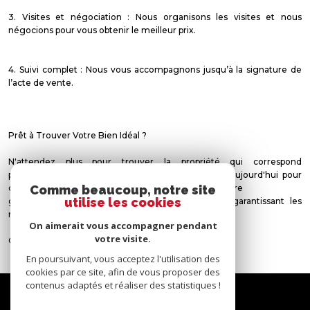
3. Visites et négociation : Nous organisons les visites et nous
négocions pour vous obtenir le meilleur prix.
4. Suivi complet : Nous vous accompagnons jusqu’à la signature de
l’acte de vente.
Prêt à Trouver Votre Bien Idéal ?
N'attendez plus pour trouver la propriété qui correspond
parfaitement à vos attentes. Contactez-nous dès aujourd'hui pour
commencer votre recherche, et laissez-nous vous faire
Comme beaucoup, notre site
utilise les cookies
gagner du temps et de l’énergie tout en vous garantissant les
meilleurs résultats.
On aimerait vous accompagner pendant
votre visite.
Contacter le 06.50.05.41.08
En poursuivant, vous acceptez l'utilisation des
cookies par ce site, afin de vous proposer des
contenus adaptés et réaliser des statistiques !
Nous
suivre