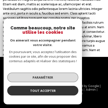
Etiam est diam, mattis ac scelerisque ac, ullamcorper et erat.
Vestibulum sagittis odio pellentesque lorem lacinia ultricies. Integer
ante orci, porta in iaculis a, faucibus sed enim. Class aptent taciti
sociosqu ad litora torquent per conubia nostra, per inceptos
himenaeos. Fusce diam enim, gravida non viverra vel, facilisis rutrum
est. Nulla quis velit vel lorem fermentum consequat eu at enim. Nam
Comme beaucoup, notre site
utilise les cookies
scelerisque sollicitudin semper. Nam laoreet varius mi at consectetur.
Vestibulum ac libero ante, quis fringilla lacus. Integer pulvinar, libero
On aimerait vous accompagner pendant
vel tempus iaculis, justo justo malesuada risus, a posuere turpis augue
votre visite.
sit amet nunc. Nunc venenatis feugiat nisl vel porta. Vivamus a
magna a turpis tempus porttitor. Praesent ac mauris diam. Nam et
En poursuivant, vous acceptez l'utilisation des
nulla nulla, quis mattis elit.
cookies par ce site, afin de vous proposer des
contenus adaptés et réaliser des statistiques !
Nous
suivre
PARAMÉTRER
© 2026 | Tous droits réservés | Traduction powered by Google |
Nos honoraires
Plan du site
Mentions légales
Admin
TOUT ACCEPTER
Partenaires
Politique RGPD
Cookies