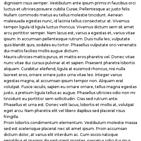
dignissim risus semper. Vestibulum ante ipsum primis in faucibus orci
luctus et ultrices posuere cubilia Curae; Pellentesque ac justo felis.
Nullam commodo metus eu tellus molestie tincidunt. Aenean
malesuada egestas nunc, id lacinia tellus consectetur at. Vivamus
tempor ligula id ligula luctus rhoncus. Vivamus dictum sem sit amet
arcu porttitor semper. Nam lacus est, varius a egestas et, varius vitae
ipsum. In accumsan pellentesque rutrum. Duis nulla leo, vulputate
quis blandit quis, sodales eu tortor. Phasellus vulputate orci venenatis
dui mattis facilisis mollis augue dictum.
Mauris ultricies mattis purus, et mattis eros pharetra vel. Donec vitae
nunc vitae dui cursus pulvinar at et sapien. Praesent pharetra lobortis
aliquam. Curabitur eleifend, ligula at euismod rhoncus, nisi nulla
laoreet eros, ornare ornare justo urna vitae leo. Integer varius
egestas magna, at accumsan ipsum tempor non. Aliquam erat
volutpat. Fusce iaculis, sapien eu ornare ornare, tellus magna egestas
justo, a pretium ligula tellus ac augue. Phasellus ultricies odio non mi
tincidunt eu porttitor sem sollicitudin. Cras sed rutrum ante.
Phasellus et urna est. Donec velit lacus, lobortis et mollis at, volutpat
eget arcu. Nam pharetra elit vel libero dapibus sed placerat risus
fringilla.
Proin lobortis condimentum elementum. Vestibulum molestie massa
sed est scelerisque placerat nec sit amet ipsum. Proin accumsan
dictum dolor, at varius elit interdum ac. Cum sociis natoque
penatibus et magnis dis parturient montes, nascetur ridiculus mus.