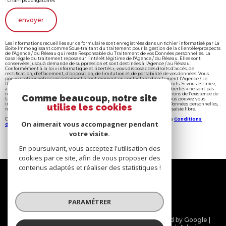
* champs obligatoires
envoyer
Les informations recueillies sur ce formulaire sont enregistrées dans un fichier informatisé par La
Boite Immo agissant comme Sous-traitant du traitement pour la gestion de la clientèle/prospects
de l'Agence / du Réseau qui reste Responsable du Traitement de vos Données personnelles. La
base légale du traitement repose sur l'intérêt légitime de l'Agence / du Réseau. Elles sont
conservées jusqu'à demande de suppression et sont destinées à l'Agence / au Réseau.
Conformément à la loi « informatique et libertés », vous disposez des droits d’accès, de
rectification, d’effacement, d’opposition, de limitation et de portabilité de vos données. Vous
pouvez retirer votre consentement à tout moment en contactant directement l’Agence / Le
Réseau. Consultez le site
https://cnil.fr/fr
pour plus d’informations sur vos droits. Si vous estimez,
après avoir contacté l'Agence / le Réseau, que vos droits « Informatique et Libertés » ne sont pas
respectés, vous pouvez adresser une réclamation à la CNIL. Nous vous informons de l’existence de
Comme beaucoup, notre site
la liste d'opposition au démarchage téléphonique « Bloctel », sur laquelle vous pouvez vous
inscrire ici :
https://www.bloctel.gouv.fr
. Dans le cadre de la protection des Données personnelles,
utilise les cookies
nous vous invitons à ne pas inscrire de Données sensibles dans le champ de saisie libre.
Ce site est protégé par reCAPTCHA, les
Politiques de Confidentialité
et es
Conditions
On aimerait vous accompagner pendant
d'utilisation
de Google s'appliquent.
votre visite.
En poursuivant, vous acceptez l'utilisation des
cookies par ce site, afin de vous proposer des
contenus adaptés et réaliser des statistiques !
Nous
suivre
PARAMÉTRER
© 2026 | Tous droits réservés | Traduction powered by Google |