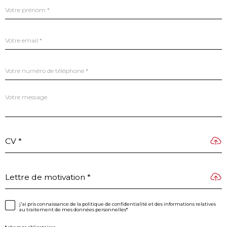
e
Prénom
i
*
g
n
e
Adresse
z
email
v
*
o
s
Téléphone
c
*
o
o
Message
r
*
d
o
n
CV *
n
é
e
s
Lettre de motivation *
Validation
j'ai pris connaissance de la politique de confidentialité et des informations relatives
au traitement de mes données personnelles*