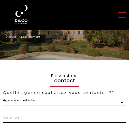
Accueil
Recrutement
Prendre
contact
Quelle agence souhaitez-vous contacter ?*
Agence à contacter
Nom
R
*
e
n
s