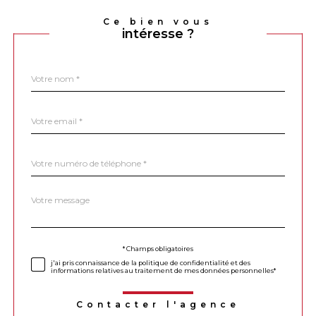
Ce bien vous
intéresse ?
Nom
Fieldset
*
par
défaut
email
*
Téléphone
*
Message
Fieldset
*
par
défaut
Validation
* Champs obligatoires
j'ai pris connaissance de la politique de confidentialité et des
informations relatives au traitement de mes données personnelles*
Contacter l'agence