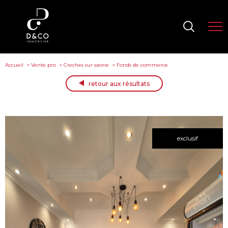
Accueil
Vente pro
Creches sur saone
Fonds de commerce
retour aux résultats
exclusif