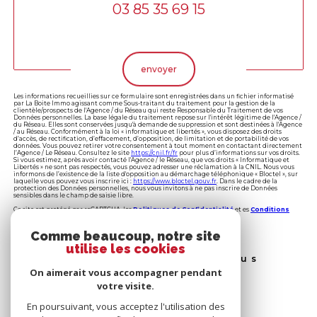
03 85 35 69 15
Validation
envoyer
Les informations recueillies sur ce formulaire sont enregistrées dans un fichier informatisé
par La Boite Immo agissant comme Sous-traitant du traitement pour la gestion de la
clientèle/prospects de l'Agence / du Réseau qui reste Responsable du Traitement de vos
Données personnelles. La base légale du traitement repose sur l'intérêt légitime de l'Agence /
du Réseau. Elles sont conservées jusqu'à demande de suppression et sont destinées à l'Agence
/ au Réseau. Conformément à la loi « informatique et libertés », vous disposez des droits
d’accès, de rectification, d’effacement, d’opposition, de limitation et de portabilité de vos
données. Vous pouvez retirer votre consentement à tout moment en contactant directement
l’Agence / Le Réseau. Consultez le site
https://cnil.fr/fr
pour plus d’informations sur vos droits.
Si vous estimez, après avoir contacté l'Agence / le Réseau, que vos droits « Informatique et
Libertés » ne sont pas respectés, vous pouvez adresser une réclamation à la CNIL. Nous vous
informons de l’existence de la liste d'opposition au démarchage téléphonique « Bloctel », sur
laquelle vous pouvez vous inscrire ici :
https://www.bloctel.gouv.fr
. Dans le cadre de la
protection des Données personnelles, nous vous invitons à ne pas inscrire de Données
sensibles dans le champ de saisie libre.
Ce site est protégé par reCAPTCHA, les
Politiques de Confidentialité
et es
Conditions
d'utilisation
de Google s'appliquent.
Comme beaucoup, notre site
utilise les cookies
Ces biens peuvent vous
intéresser
On aimerait vous accompagner pendant
votre visite.
En poursuivant, vous acceptez l'utilisation des