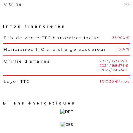
oui
Vitrine
Infos financières
35 000 €
Prix de vente TTC honoraires inclus
Caractéristiques
Valeurs
16,67 %
Honoraires TTC à la charge acquéreur
2023 / 188 627 €
Chiffre d'affaires
2024 / 188 576 €
2025 / 161 324 €
1 010,30 € / mois
Loyer TTC
Bilans énergétiques