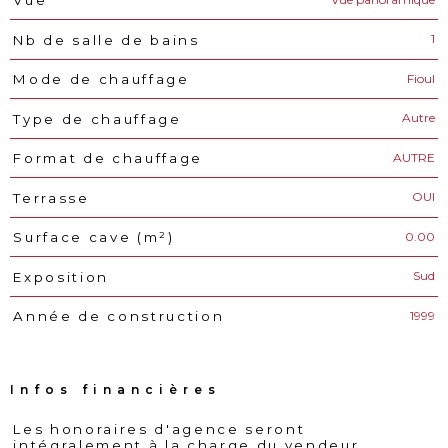
Vue
1
Nb de salle de bains
Fioul
Mode de chauffage
Autre
Type de chauffage
AUTRE
Format de chauffage
OUI
Terrasse
0.00
Surface cave (m²)
Sud
Exposition
1999
Année de construction
Infos financières
Les honoraires d'agence seront
Caractéristiques
Valeurs
intégralement à la charge du vendeur