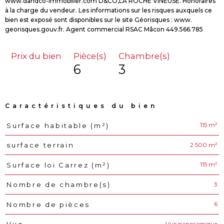
www.dandco-immobilier.com D&CO,LA ROCHE VINEUSE. Honoraires
à la charge du vendeur. Les informations sur les risques auxquels ce
bien est exposé sont disponibles sur le site Géorisques : www.
Prix du bien
Pièce(s)
Chambre(s)
6
3
Caractéristiques du bien
115 m²
Surface habitable (m²)
Caractéristiques
Valeurs
2 500 m²
surface terrain
115 m²
Surface loi Carrez (m²)
3
Nombre de chambre(s)
6
Nombre de pièces
Vue panoramique