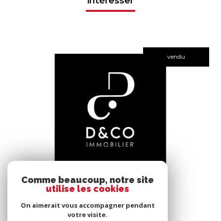
intéresser
vendu
voir le bien
Comme beaucoup, notre site
utilise les cookies
Bâgé-le-Châtel (01380)
*****
On aimerait vous accompagner pendant
145 m²
-
votre visite.