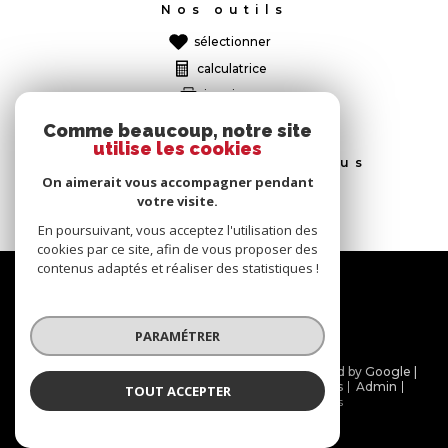
Nos outils
sélectionner
calculatrice
imprimer
Comme beaucoup, notre site
utilise les cookies
Ces biens peuvent vous
intéresser
On aimerait vous accompagner pendant
votre visite.
En poursuivant, vous acceptez l'utilisation des
cookies par ce site, afin de vous proposer des
contenus adaptés et réaliser des statistiques !
Nous
suivre
PARAMÉTRER
© 2026 | Tous droits réservés | Traduction powered by Google |
Nos honoraires
Plan du site
Mentions légales
Admin
TOUT ACCEPTER
Partenaires
Politique RGPD
Cookies