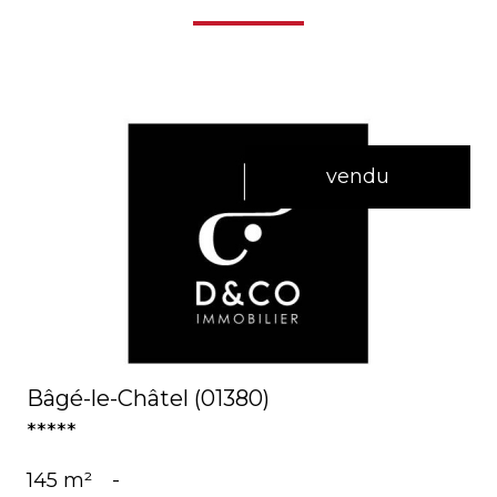
vendu
voir le bien
Bâgé-le-Châtel (01380)
*****
145 m²
-