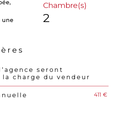
pée,
Chambre(s)
2
t une
ières
d'agence seront
rs
 la charge du vendeur
411 €
nnuelle