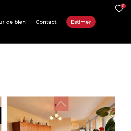
0
ur de bien
Contact
Estimer