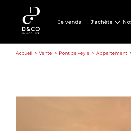
Je vends
J'achète
No
Nos biens à la vente
Nos biens vendus
Accueil
Vente
Pont de veyle
Appartement