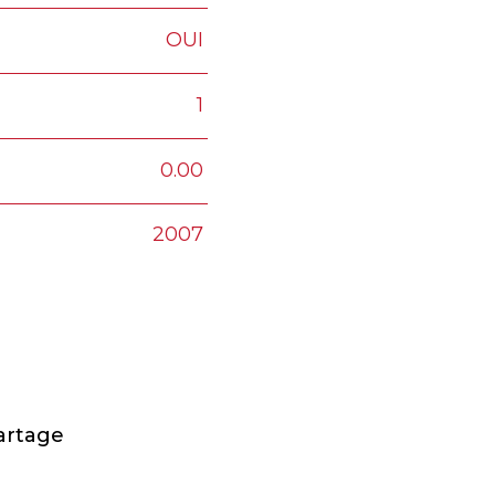
OUI
1
0.00
2007
artage