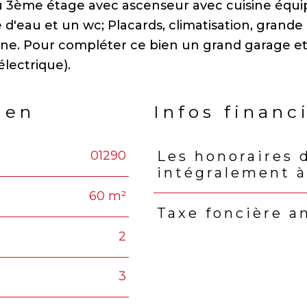
u 3ème étage avec ascenseur avec cuisine équi
d'eau et un wc; Placards, climatisation, grande
anne. Pour compléter ce bien un grand garage e
ien
Infos financ
01290
Les honoraires 
Caractéristiques
Valeu
intégralement à
60 m²
Taxe foncière a
2
3