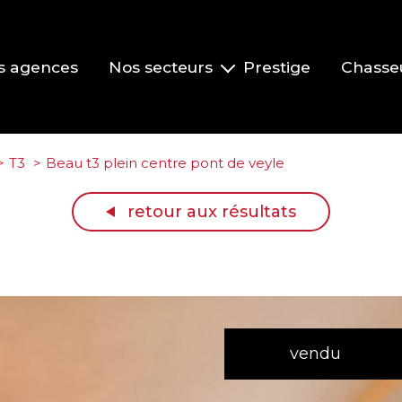
s agences
Nos secteurs
Prestige
Chasse
Pont-de-Veyle et environs
Vonnas et environs
T3
Beau t3 plein centre pont de veyle
Replonges et environs
retour aux résultats
La Roche-Vineuse et le Clusinois
Mâcon
vendu