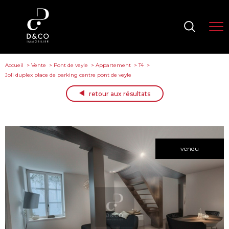
Accueil
Vente
Pont de veyle
Appartement
T4
Joli duplex place de parking centre pont de veyle
retour aux résultats
vendu