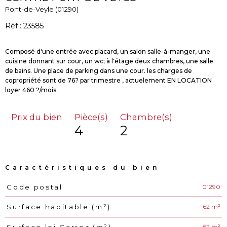
Pont-de-Veyle (01290)
Réf : 23585
Composé d'une entrée avec placard, un salon salle-à-manger, une
cuisine donnant sur cour, un wc; à l'étage deux chambres, une salle
de bains. Une place de parking dans une cour. les charges de
copropriété sont de 76? par trimestre , actuelement EN LOCATION
Prix du bien
Pièce(s)
Chambre(s)
4
2
Caractéristiques du bien
01290
Code postal
Caractéristiques
Valeurs
62 m²
Surface habitable (m²)
62 m²
Surface loi Carrez (m²)