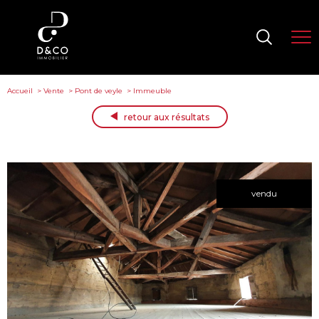
Accueil
Vente
Pont de veyle
Immeuble
retour aux résultats
vendu