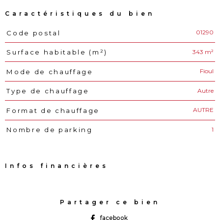
Caractéristiques du bien
01290
Code postal
Caractéristiques
Valeurs
343 m²
Surface habitable (m²)
Fioul
Mode de chauffage
Autre
Type de chauffage
AUTRE
Format de chauffage
1
Nombre de parking
Infos financières
Caractéristiques
Valeurs
Partager ce bien
facebook