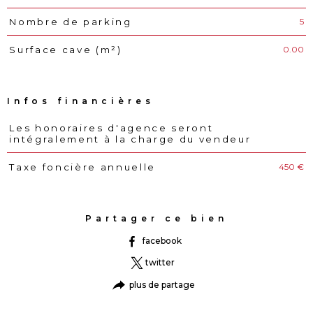
5
Nombre de parking
0.00
Surface cave (m²)
Infos financières
Les honoraires d'agence seront
Caractéristiques
Valeurs
intégralement à la charge du vendeur
450 €
Taxe foncière annuelle
Partager ce bien
facebook
twitter
plus de partage