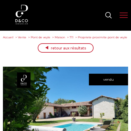
Accueil
Vente
Pont de veyle
Maison
T11
Propriete proximite pont de veyle
retour aux résultats
vendu