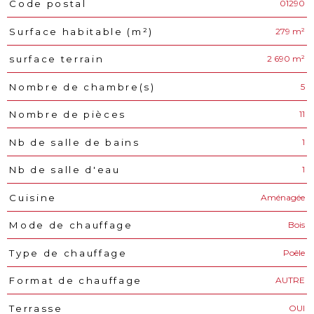
01290
Code postal
Caractéristiques
Valeurs
279 m²
Surface habitable (m²)
2 690 m²
surface terrain
5
Nombre de chambre(s)
11
Nombre de pièces
1
Nb de salle de bains
1
Nb de salle d'eau
Aménagée
Cuisine
Bois
Mode de chauffage
Poêle
Type de chauffage
AUTRE
Format de chauffage
OUI
Terrasse