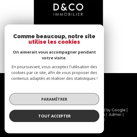
Comme beaucoup, notre site
utilise les cookies
Bâgé-le-Châtel (01380)
*****
On aimerait vous accompagner pendant
145 m²
-
votre visite.
En poursuivant, vous acceptez l'utilisation des
cookies par ce site, afin de vous proposer des
contenus adaptés et réaliser des statistiques !
Nous
suivre
PARAMÉTRER
© 2026 | Tous droits réservés | Traduction powered by Google |
Nos honoraires
Plan du site
Mentions légales
Admin
TOUT ACCEPTER
Partenaires
Politique RGPD
Cookies