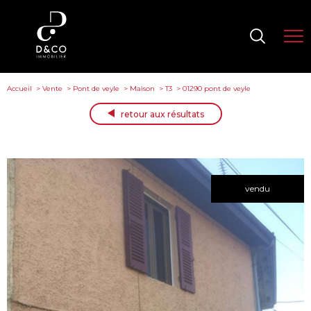
Accueil
Vente
Pont de veyle
Maison
T3
01290 pont de veyle
retour aux résultats
vendu