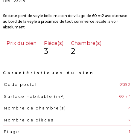
Réf : 23215
Secteur pont de veyle belle maison de village de 60 m2 avec terrase
au bord de la veyle a proximité de tout commerce, école, à voir
Prix du bien
Pièce(s)
Chambre(s)
3
2
Caractéristiques du bien
01290
Code postal
Caractéristiques
Valeurs
60 m²
Surface habitable (m²)
2
Nombre de chambre(s)
3
Nombre de pièces
1
Etage