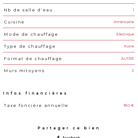
1
Nb de salle d'eau
Américaine
Cuisine
Electrique
Mode de chauffage
Autre
Type de chauffage
AUTRE
Format de chauffage
2
Murs mitoyens
Infos financières
180 €
Taxe foncière annuelle
Caractéristiques
Valeurs
Partager ce bien
facebook