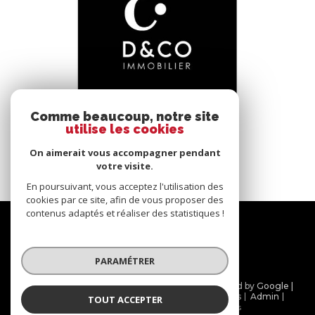
voir le bien
Comme beaucoup, notre site
utilise les cookies
Bâgé-le-Châtel (01380)
*****
On aimerait vous accompagner pendant
145 m²
-
votre visite.
En poursuivant, vous acceptez l'utilisation des
cookies par ce site, afin de vous proposer des
contenus adaptés et réaliser des statistiques !
Nous
suivre
PARAMÉTRER
© 2026 | Tous droits réservés | Traduction powered by Google |
Nos honoraires
Plan du site
Mentions légales
Admin
TOUT ACCEPTER
Partenaires
Politique RGPD
Cookies