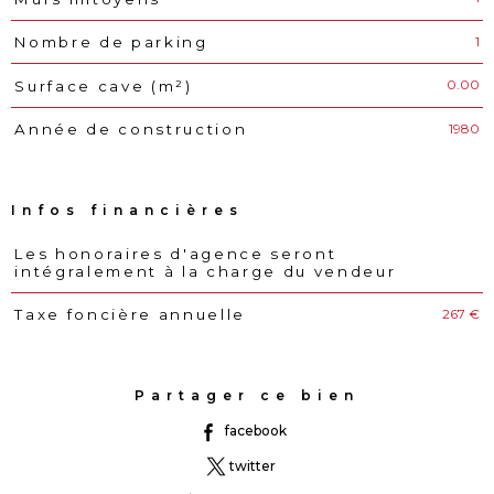
1
Nombre de parking
0.00
Surface cave (m²)
1980
Année de construction
Infos financières
Les honoraires d'agence seront
Caractéristiques
Valeurs
intégralement à la charge du vendeur
267 €
Taxe foncière annuelle
Partager ce bien
facebook
twitter