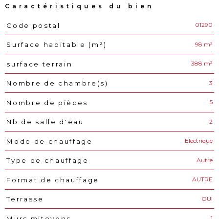
Caractéristiques du bien
01290
Code postal
Caractéristiques
Valeurs
98 m²
Surface habitable (m²)
388 m²
surface terrain
3
Nombre de chambre(s)
5
Nombre de pièces
2
Nb de salle d'eau
Electrique
Mode de chauffage
Autre
Type de chauffage
AUTRE
Format de chauffage
OUI
Terrasse
1
Murs mitoyens