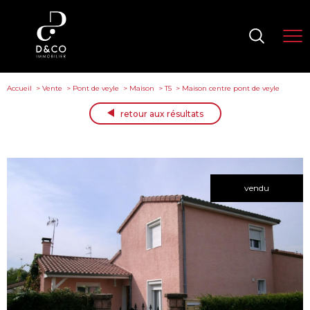
Accueil
Vente
Pont de veyle
Maison
T5
Maison centre pont de veyle
retour aux résultats
vendu