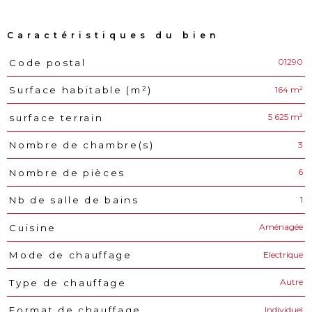
Caractéristiques du bien
01290
Code postal
Caractéristiques
Valeurs
164 m²
Surface habitable (m²)
5 625 m²
surface terrain
3
Nombre de chambre(s)
6
Nombre de pièces
1
Nb de salle de bains
Aménagée
Cuisine
Electrique
Mode de chauffage
Autre
Type de chauffage
Individuel
Format de chauffage