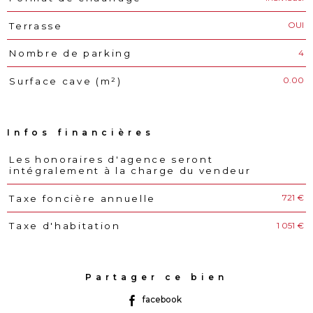
OUI
Terrasse
4
Nombre de parking
0.00
Surface cave (m²)
Infos financières
Les honoraires d'agence seront
Caractéristiques
Valeurs
intégralement à la charge du vendeur
721 €
Taxe foncière annuelle
1 051 €
Taxe d'habitation
Partager ce bien
facebook