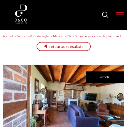
Accueil
Vente
Pont de veyle
Maison
T6
Superbe propriete de plain pied
retour aux résultats
vendu