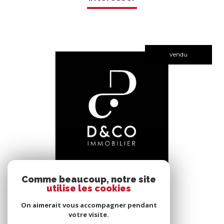
vendu
voir le bien
Comme beaucoup, notre site
utilise les cookies
Bâgé-le-Châtel (01380)
*****
On aimerait vous accompagner pendant
145 m²
-
votre visite.