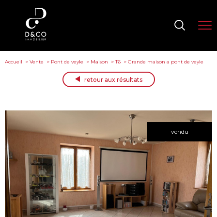
Accueil
Vente
Pont de veyle
Maison
T6
Grande maison a pont de veyle
retour aux résultats
vendu