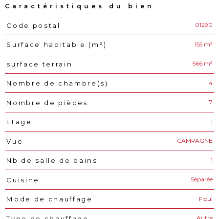
Caractéristiques du bien
01290
Code postal
Caractéristiques
Valeurs
155 m²
Surface habitable (m²)
566 m²
surface terrain
4
Nombre de chambre(s)
7
Nombre de pièces
1
Etage
CAMPAGNE
Vue
1
Nb de salle de bains
Séparée
Cuisine
Fioul
Mode de chauffage
Autre
Type de chauffage