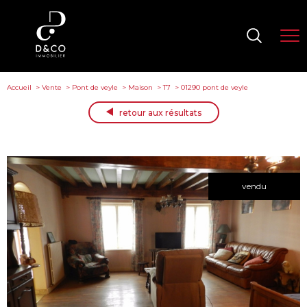
Accueil
Vente
Pont de veyle
Maison
T7
01290 pont de veyle
retour aux résultats
vendu