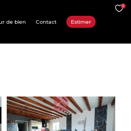
0
ur de bien
Contact
Estimer