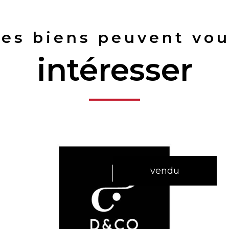
es biens peuvent vo
intéresser
vendu
voir le bien