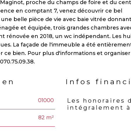
aginot, proche du champs de foire et du centre
dence en comptant 7, venez découvrir ce bel
ne belle pièce de vie avec baie vitrée donnant
ménagée et équipée, trois grandes chambres ave
nt rénovée en 2018, un wc indépendant. Les hui
iques. La façade de l'immeuble a été entièremen
er ce bien. Pour plus d'informations et organise
ien
Infos financ
01000
Les honoraires 
Caractéristiques
Valeu
intégralement à
82 m²