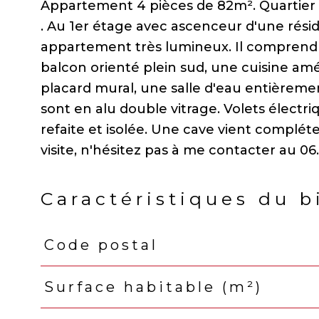
Appartement 4 pièces de 82m². Quartier M
. Au 1er étage avec ascenceur d'une rési
appartement très lumineux. Il comprend u
balcon orienté plein sud, une cuisine a
placard mural, une salle d'eau entièreme
sont en alu double vitrage. Volets électr
refaite et isolée. Une cave vient complét
Caractéristiques du b
Code postal
Caractéristiques
Valeurs
Surface habitable (m²)