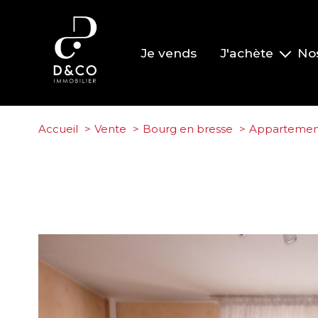
Je vends
J'achète
No
Nos biens à la vente
Nos biens vendus
Accueil
Vente
Bourg en bresse
Appartemen