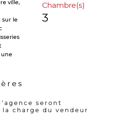
 ville,
Chambre(s)
3
 sur le
c
sseries
t
r une
ières
d'agence seront
rs
 la charge du vendeur