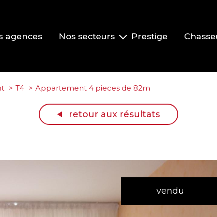
s agences
Nos secteurs
Prestige
Chasse
Pont-de-Veyle et environs
Vonnas et environs
t
T4
Appartement 4 pieces de 82m
Replonges et environs
retour aux résultats
La Roche-Vineuse et le Clusinois
Mâcon
vendu