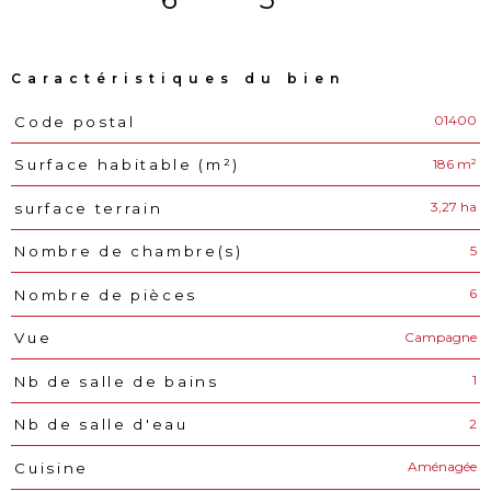
Caractéristiques du bien
01400
Code postal
Caractéristiques
Valeurs
186 m²
Surface habitable (m²)
3,27 ha
surface terrain
5
Nombre de chambre(s)
6
Nombre de pièces
Campagne
Vue
1
Nb de salle de bains
2
Nb de salle d'eau
Aménagée
Cuisine