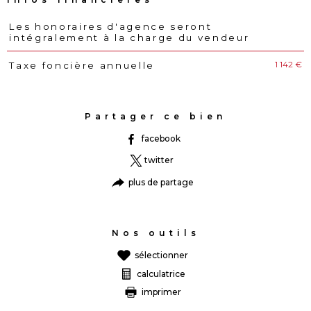
Les honoraires d'agence seront
Caractéristiques
Valeurs
intégralement à la charge du vendeur
1 142 €
Taxe foncière annuelle
Partager ce bien
facebook
twitter
plus de partage
Nos outils
sélectionner
calculatrice
imprimer