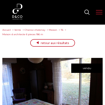
Accueil
Vente
Chanoz chatenay
Maison
T6
Maison d architecte 6 pieces 186 m
retour aux résultats
vendu