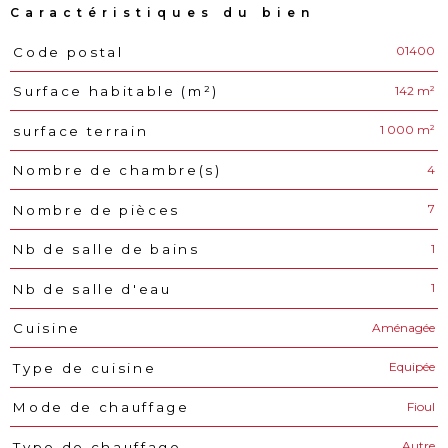
Caractéristiques du bien
01400
Code postal
Caractéristiques
Valeurs
142 m²
Surface habitable (m²)
1 000 m²
surface terrain
4
Nombre de chambre(s)
7
Nombre de pièces
1
Nb de salle de bains
1
Nb de salle d'eau
Aménagée
Cuisine
Equipée
Type de cuisine
Fioul
Mode de chauffage
Autre
Type de chauffage