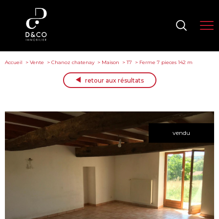
Accueil
Vente
Chanoz chatenay
Maison
T7
Ferme 7 pieces 142 m
retour aux résultats
vendu