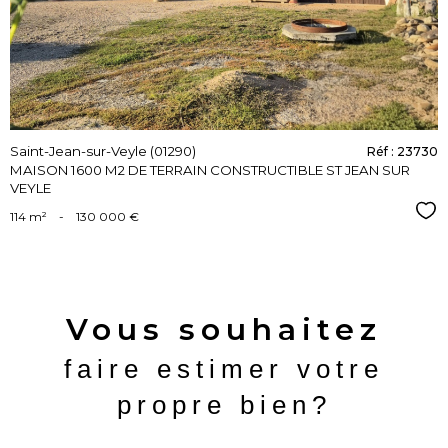
bien
Saint-Jean-sur-Veyle (01290)
Réf : 23730
MAISON 1600 M2 DE TERRAIN CONSTRUCTIBLE ST JEAN SUR
VEYLE
Sél
114 m²
-
130 000 €
Vous souhaitez
faire estimer votre
propre bien?