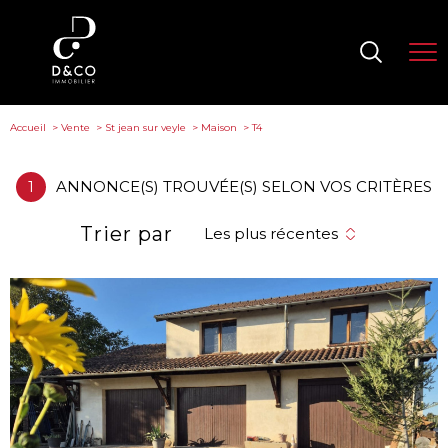
Accueil
Vente
St jean sur veyle
Maison
T4
1
ANNONCE(S) TROUVÉE(S) SELON VOS CRITÈRES
Trier par
Les plus récentes
voir le