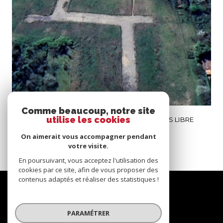
voir le bien
Comme beaucoup, notre site
Replonges (01750)
utilise les cookies
TERRAINS VIABILISES PLEIN CENTRE REPLONGES LIBRE
CONSTRUCTEUR
On aimerait vous accompagner pendant
547 m²
-
62 000 €
votre visite.
En poursuivant, vous acceptez l'utilisation des
cookies par ce site, afin de vous proposer des
contenus adaptés et réaliser des statistiques !
Nous
suivre
PARAMÉTRER