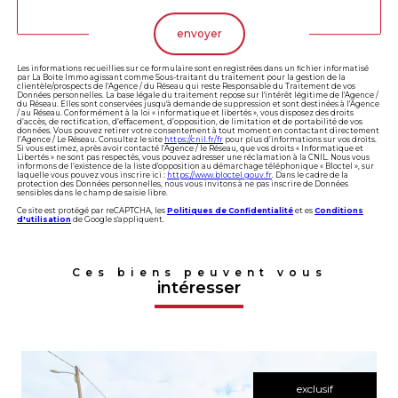
envoyer
Les informations recueillies sur ce formulaire sont enregistrées dans un fichier informatisé
par La Boite Immo agissant comme Sous-traitant du traitement pour la gestion de la
clientèle/prospects de l'Agence / du Réseau qui reste Responsable du Traitement de vos
Données personnelles. La base légale du traitement repose sur l'intérêt légitime de l'Agence /
du Réseau. Elles sont conservées jusqu'à demande de suppression et sont destinées à l'Agence
/ au Réseau. Conformément à la loi « informatique et libertés », vous disposez des droits
d’accès, de rectification, d’effacement, d’opposition, de limitation et de portabilité de vos
données. Vous pouvez retirer votre consentement à tout moment en contactant directement
l’Agence / Le Réseau. Consultez le site
https://cnil.fr/fr
pour plus d’informations sur vos droits.
Si vous estimez, après avoir contacté l'Agence / le Réseau, que vos droits « Informatique et
Libertés » ne sont pas respectés, vous pouvez adresser une réclamation à la CNIL. Nous vous
informons de l’existence de la liste d'opposition au démarchage téléphonique « Bloctel », sur
laquelle vous pouvez vous inscrire ici :
https://www.bloctel.gouv.fr
. Dans le cadre de la
protection des Données personnelles, nous vous invitons à ne pas inscrire de Données
sensibles dans le champ de saisie libre.
Ce site est protégé par reCAPTCHA, les
Politiques de Confidentialité
et es
Conditions
d'utilisation
de Google s'appliquent.
Ces biens peuvent vous
intéresser
exclusif