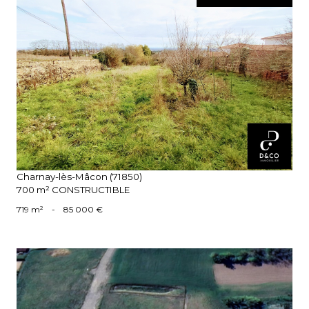
voir le bien
Charnay-lès-Mâcon (71850)
700 m² CONSTRUCTIBLE
719 m²
-
85 000 €