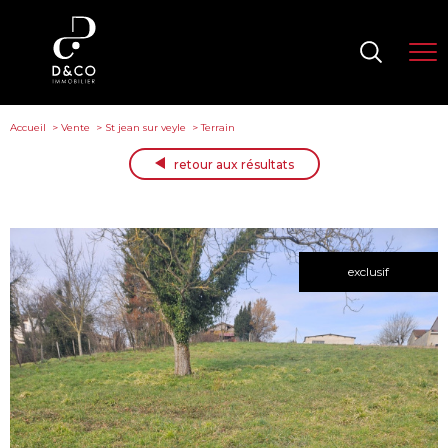
Accueil
Vente
St jean sur veyle
Terrain
retour aux résultats
exclusif