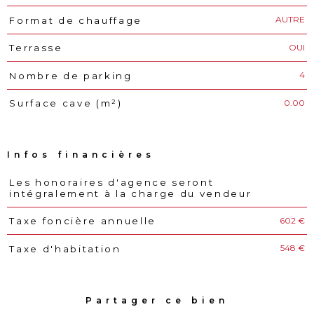
AUTRE
Format de chauffage
OUI
Terrasse
4
Nombre de parking
0.00
Surface cave (m²)
Infos financières
Les honoraires d'agence seront
Caractéristiques
Valeurs
intégralement à la charge du vendeur
602 €
Taxe foncière annuelle
548 €
Taxe d'habitation
Partager ce bien