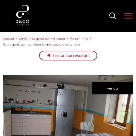
Accueil
Vente
St genis sur menthon
Maison
T4
Saint genis sur menthon ferme avec grand terrain
retour aux résultats
vendu