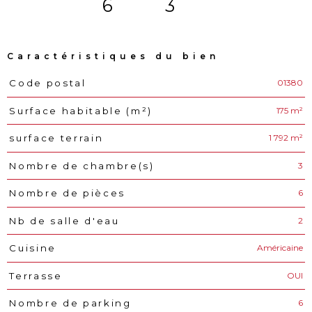
6
3
Caractéristiques du bien
01380
Code postal
Caractéristiques
Valeurs
175 m²
Surface habitable (m²)
1 792 m²
surface terrain
3
Nombre de chambre(s)
6
Nombre de pièces
2
Nb de salle d'eau
Américaine
Cuisine
OUI
Terrasse
6
Nombre de parking