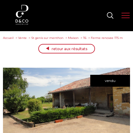
Accueil
Vente
St genis sur menthon
Maison
T6
Ferme renovee 175 m
retour aux résultats
vendu