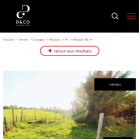
Accueil
Vente
Grieges
Maison
T4
Maison 92 m
retour aux résultats
vendu