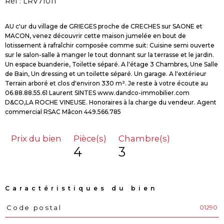
Réf : LRV71011
AU c'ur du village de GRIEGES proche de CRECHES sur SAONE et
MACON, venez découvrir cette maison jumelée en bout de
lotissement à rafraîchir composée comme suit: Cuisine semi ouverte
sur le salon-salle à manger le tout donnant sur la terrasse et le jardin.
Un espace buanderie, Toilette séparé. A l'étage 3 Chambres, Une Salle
de Bain, Un dressing et un toilette séparé. Un garage. A l'extérieur
Terrain arboré et clos d'environ 330 m². Je reste à votre écoute au
06.88.88.55.61 Laurent SINTES www.dandco-immobilier.com
D&CO,LA ROCHE VINEUSE. Honoraires à la charge du vendeur. Agent
Prix du bien
Pièce(s)
Chambre(s)
4
3
Caractéristiques du bien
01290
Code postal
Caractéristiques
Valeurs