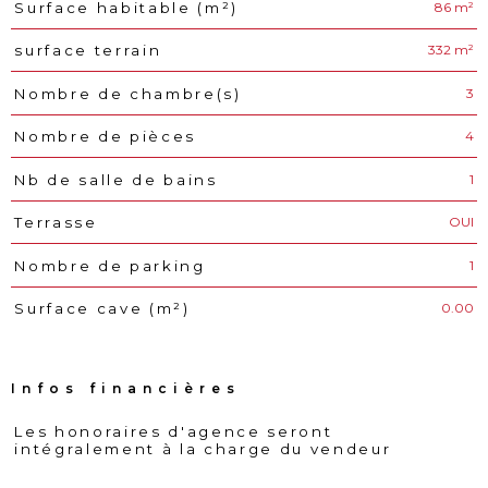
86 m²
Surface habitable (m²)
332 m²
surface terrain
3
Nombre de chambre(s)
4
Nombre de pièces
1
Nb de salle de bains
OUI
Terrasse
1
Nombre de parking
0.00
Surface cave (m²)
Infos financières
Les honoraires d'agence seront
Caractéristiques
Valeurs
intégralement à la charge du vendeur