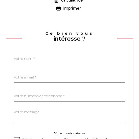
calculatrice
imprimer
Ce bien vous
intéresse ?
Nom
Fieldset
*
par
défaut
email
*
Téléphone
*
Message
Fieldset
*
par
défaut
Validation
* Champs obligatoires