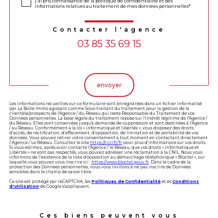
j'ai pris connaissance de la politique de confidentialité et des
informations relatives au traitement de mes données personnelles*
Contacter l'agence
03 85 35 69 15
Validation
envoyer
Les informations recueillies sur ce formulaire sont enregistrées dans un fichier informatisé
par La Boite Immo agissant comme Sous-traitant du traitement pour la gestion de la
clientèle/prospects de l'Agence / du Réseau qui reste Responsable du Traitement de vos
Données personnelles. La base légale du traitement repose sur l'intérêt légitime de l'Agence /
du Réseau. Elles sont conservées jusqu'à demande de suppression et sont destinées à l'Agence
/ au Réseau. Conformément à la loi « informatique et libertés », vous disposez des droits
d’accès, de rectification, d’effacement, d’opposition, de limitation et de portabilité de vos
données. Vous pouvez retirer votre consentement à tout moment en contactant directement
l’Agence / Le Réseau. Consultez le site
https://cnil.fr/fr
pour plus d’informations sur vos droits.
Si vous estimez, après avoir contacté l'Agence / le Réseau, que vos droits « Informatique et
Libertés » ne sont pas respectés, vous pouvez adresser une réclamation à la CNIL. Nous vous
informons de l’existence de la liste d'opposition au démarchage téléphonique « Bloctel », sur
laquelle vous pouvez vous inscrire ici :
https://www.bloctel.gouv.fr
. Dans le cadre de la
protection des Données personnelles, nous vous invitons à ne pas inscrire de Données
sensibles dans le champ de saisie libre.
Ce site est protégé par reCAPTCHA, les
Politiques de Confidentialité
et es
Conditions
d'utilisation
de Google s'appliquent.
Ces biens peuvent vous