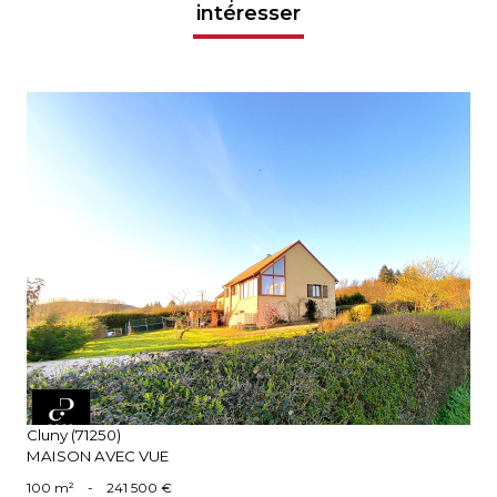
intéresser
voir le bien
Cluny (71250)
MAISON AVEC VUE
100 m²
-
241 500 €