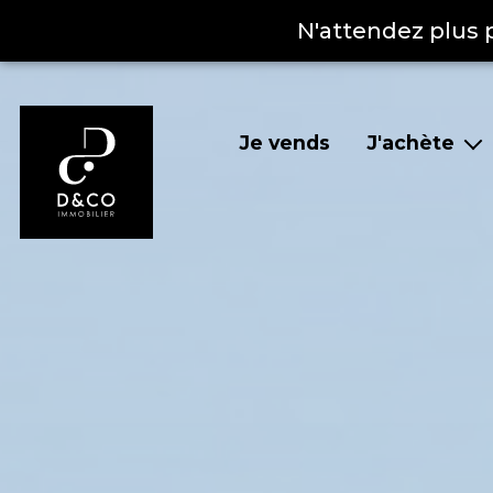
N'attendez plus 
Je vends
J'achète
Nos biens à la ven
Nos biens vendu