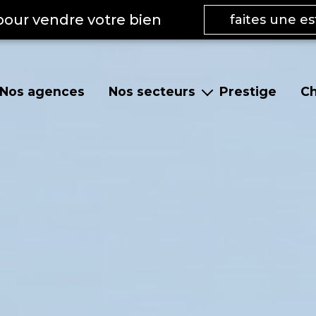
pour vendre votre bien
faites une e
Nos agences
Nos secteurs
Prestige
Ch
te
Pont-de-Veyle et environs
s
Vonnas et environs
Replonges et environs
La Roche-Vineuse et le Clusinois
Mâcon