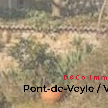
D&Co Immo
Pont-de-Veyle / 