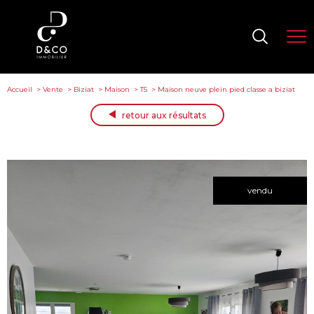
Accueil
Vente
Biziat
Maison
T5
Maison neuve plein pied classe a biziat
retour aux résultats
vendu