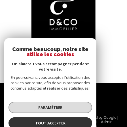
voir le bien
Comme beaucoup, notre site
utilise les cookies
Bâgé-le-Châtel (01380)
*****
On aimerait vous accompagner pendant
145 m²
-
votre visite.
En poursuivant, vous acceptez l'utilisation des
cookies par ce site, afin de vous proposer des
contenus adaptés et réaliser des statistiques !
Nous
suivre
PARAMÉTRER
© 2026 | Tous droits réservés | Traduction powered by Google |
Nos honoraires
Plan du site
Mentions légales
Admin
TOUT ACCEPTER
Partenaires
Politique RGPD
Cookies