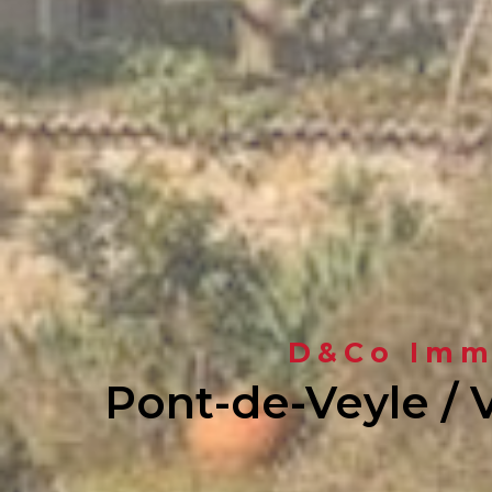
D&Co Immo
Pont-de-Veyle / 