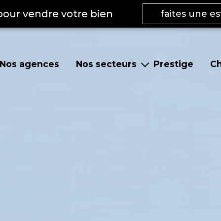
pour vendre votre bien
faites une e
Nos agences
Nos secteurs
Prestige
Ch
te
Pont-de-Veyle et environs
s
Vonnas et environs
Replonges et environs
La Roche-Vineuse et le Clusinois
Mâcon