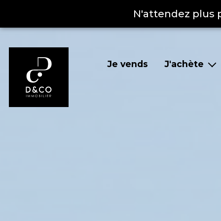
N'attendez plus 
Je vends
J'achète
Nos biens à la ven
Nos biens vendu