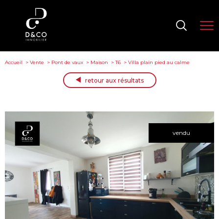
Accueil
Vente
Pont de vaux
Maison
T6
Villa plain pied au calme
retour aux résultats
vendu