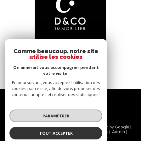
voir le bien
Comme beaucoup, notre site
utilise les cookies
Bâgé-le-Châtel (01380)
*****
On aimerait vous accompagner pendant
145 m²
-
votre visite.
En poursuivant, vous acceptez l'utilisation des
cookies par ce site, afin de vous proposer des
contenus adaptés et réaliser des statistiques !
Nous
suivre
PARAMÉTRER
© 2026 | Tous droits réservés | Traduction powered by Google |
Nos honoraires
Plan du site
Mentions légales
Admin
TOUT ACCEPTER
Partenaires
Politique RGPD
Cookies