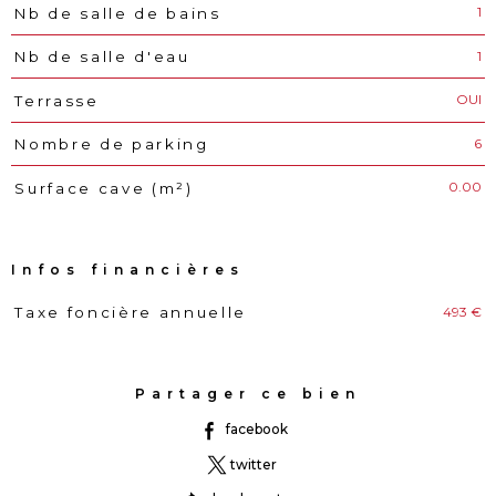
1
Nb de salle de bains
1
Nb de salle d'eau
OUI
Terrasse
6
Nombre de parking
0.00
Surface cave (m²)
Infos financières
493 €
Taxe foncière annuelle
Caractéristiques
Valeurs
Partager ce bien
facebook
twitter