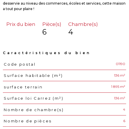
desservie au niveau des commerces, écoles et services, cette maison
Prix du bien
Pièce(s)
Chambre(s)
6
4
Caractéristiques du bien
01190
Code postal
Caractéristiques
Valeurs
136 m²
Surface habitable (m²)
1 895 m²
surface terrain
136 m²
Surface loi Carrez (m²)
4
Nombre de chambre(s)
6
Nombre de pièces