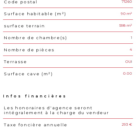
71260
Code postal
Caractéristiques
Valeurs
90 m²
Surface habitable (m²)
598 m²
surface terrain
1
Nombre de chambre(s)
4
Nombre de pièces
OUI
Terrasse
0.00
Surface cave (m²)
Infos financières
Les honoraires d'agence seront
Caractéristiques
Valeurs
intégralement à la charge du vendeur
293 €
Taxe foncière annuelle