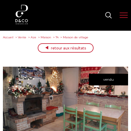
Accueil
Vente
Aze
Maison
T4
Maison de village
retour aux résultats
vendu