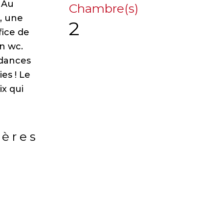
 Au
Chambre(s)
, une
2
fice de
n wc.
ndances
es ! Le
ix qui
ières
rs