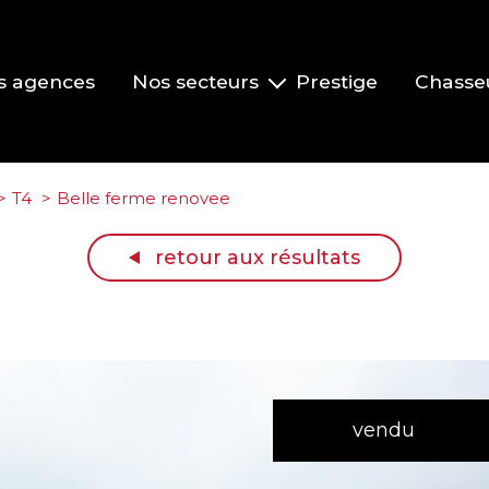
s agences
Nos secteurs
Prestige
Chasse
Pont-de-Veyle et environs
Vonnas et environs
T4
Belle ferme renovee
Replonges et environs
retour aux résultats
La Roche-Vineuse et le Clusinois
Mâcon
vendu