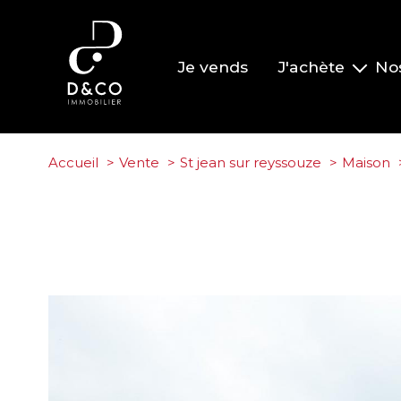
Je vends
J'achète
No
Nos biens à la vente
Nos biens vendus
Accueil
Vente
St jean sur reyssouze
Maison