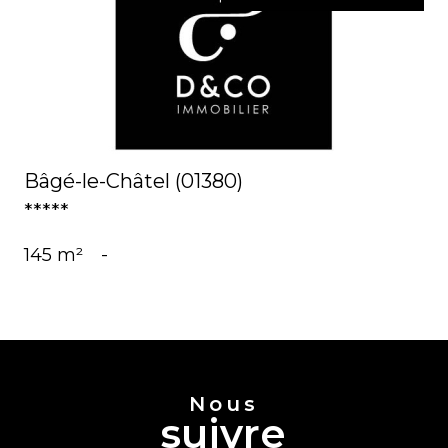
voir le bien
Bâgé-le-Châtel (01380)
*****
145 m²
-
Nous
suivre