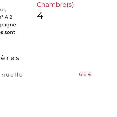
Chambre(s)
ne,
4
m² A 2
ampagne
s sont
ières
618 €
nnuelle
rs