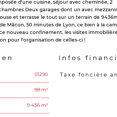
posée d'une cuisine, séjour avec cheminée, 2
: 2 chambres Deux garages dont un avec mezzani
l house et terrasse le tout sur un terrain de 9436
s de Mâcon, 50 minutes de Lyon, ce bien à la c
e nouveau confinement, les visites immobilière
ien
Infos financ
01290
Taxe foncière a
Caractéristiques
Valeu
98 m²
9 436 m²