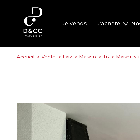
Je vends
J'achète
No
Nos biens à la vente
Nos biens vendus
Accueil
Vente
Laiz
Maison
T6
Maison sur