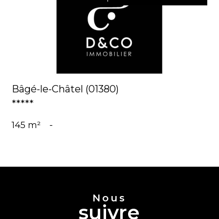
voir le bien
Bâgé-le-Châtel (01380)
*****
145 m²
-
Nous
suivre