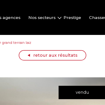
s agences
Nos secteurs
Prestige
Chasse
Pont-de-Veyle et environs
Vonnas et environs
 grand terrain laiz
Replonges et environs
retour aux résultats
La Roche-Vineuse et le Clusinois
Mâcon
vendu