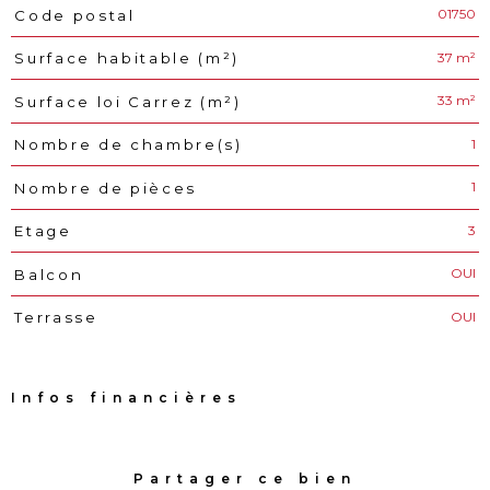
01750
Code postal
Caractéristiques
Valeurs
37 m²
Surface habitable (m²)
33 m²
Surface loi Carrez (m²)
1
Nombre de chambre(s)
1
Nombre de pièces
3
Etage
OUI
Balcon
OUI
Terrasse
Infos financières
Caractéristiques
Valeurs
Partager ce bien