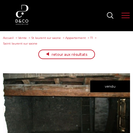
Accueil
Vente
St laurent sur saone
Appartement
T1
Saint laurent sur saone
retour aux résultats
vendu