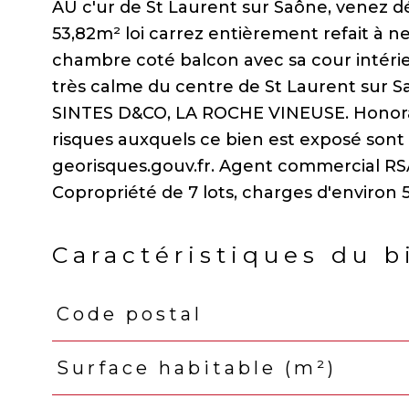
AU c'ur de St Laurent sur Saône, venez d
53,82m² loi carrez entièrement refait à neu
chambre coté balcon avec sa cour intérie
très calme du centre de St Laurent sur Sa
SINTES D&CO, LA ROCHE VINEUSE. Honorair
risques auxquels ce bien est exposé sont 
georisques.gouv.fr. Agent commercial R
Caractéristiques du b
Code postal
Caractéristiques
Valeurs
Surface habitable (m²)