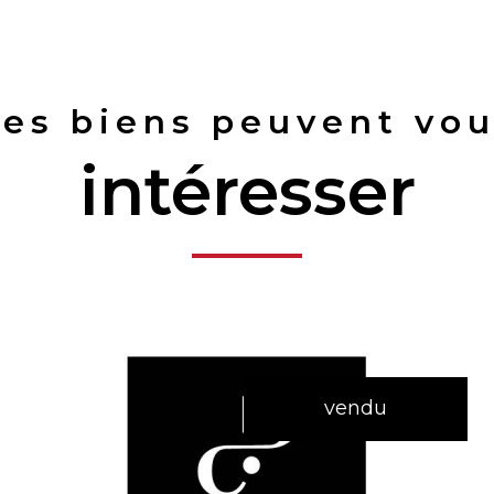
es biens peuvent vo
intéresser
vendu
voir le bien