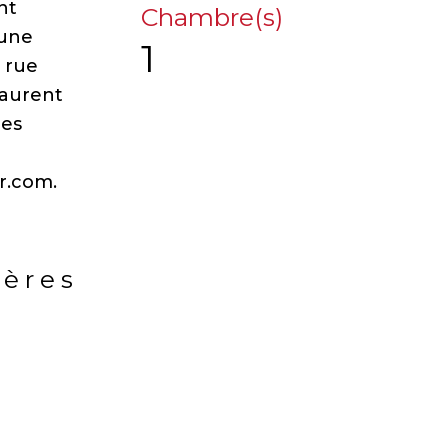
nt
Chambre(s)
 une
1
 rue
Laurent
les
r.com.
ières
rs