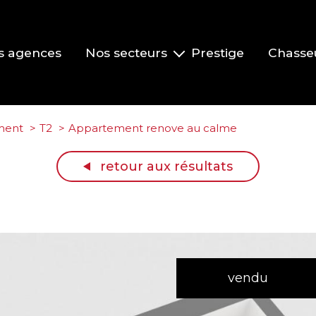
s agences
Nos secteurs
Prestige
Chasse
Pont-de-Veyle et environs
Vonnas et environs
ment
T2
Appartement renove au calme
Replonges et environs
retour aux résultats
La Roche-Vineuse et le Clusinois
Mâcon
vendu