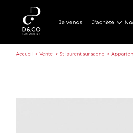
Je vends
J'achète
No
Nos biens à la vente
Nos biens vendus
Accueil
Vente
St laurent sur saone
Apparte