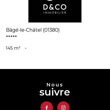
Bâgé-le-Châtel (01380)
*****
145 m²
-
Nous
suivre