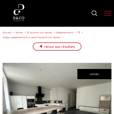
Accueil
Vente
St laurent sur saone
Appartement
T3
Super appartement a saint laurent sur saone
retour aux résultats
vendu