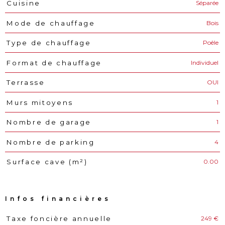
Séparée
Cuisine
Bois
Mode de chauffage
Poêle
Type de chauffage
Individuel
Format de chauffage
OUI
Terrasse
1
Murs mitoyens
1
Nombre de garage
4
Nombre de parking
0.00
Surface cave (m²)
Infos financières
249 €
Taxe foncière annuelle
Caractéristiques
Valeurs