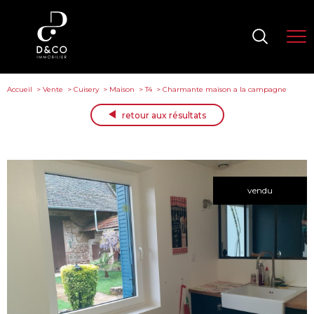
Accueil
Vente
Cuisery
Maison
T4
Charmante maison a la campagne
retour aux résultats
vendu