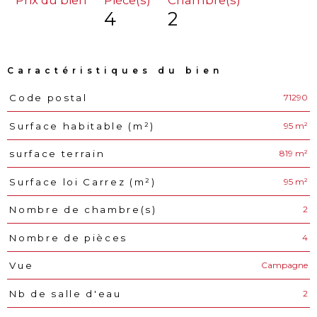
4
2
Caractéristiques du bien
71290
Code postal
Caractéristiques
Valeurs
95 m²
Surface habitable (m²)
819 m²
surface terrain
95 m²
Surface loi Carrez (m²)
2
Nombre de chambre(s)
4
Nombre de pièces
Campagne
Vue
2
Nb de salle d'eau