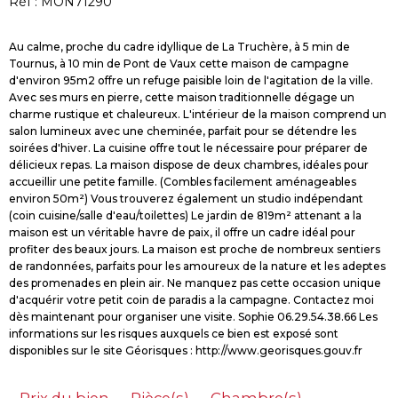
Réf : MON71290
Au calme, proche du cadre idyllique de La Truchère, à 5 min de
Tournus, à 10 min de Pont de Vaux cette maison de campagne
d'environ 95m2 offre un refuge paisible loin de l'agitation de la ville.
Avec ses murs en pierre, cette maison traditionnelle dégage un
charme rustique et chaleureux. L'intérieur de la maison comprend un
salon lumineux avec une cheminée, parfait pour se détendre les
soirées d'hiver. La cuisine offre tout le nécessaire pour préparer de
délicieux repas. La maison dispose de deux chambres, idéales pour
accueillir une petite famille. (Combles facilement aménageables
environ 50m²) Vous trouverez également un studio indépendant
(coin cuisine/salle d'eau/toilettes) Le jardin de 819m² attenant a la
maison est un véritable havre de paix, il offre un cadre idéal pour
profiter des beaux jours. La maison est proche de nombreux sentiers
de randonnées, parfaits pour les amoureux de la nature et les adeptes
des promenades en plein air. Ne manquez pas cette occasion unique
d'acquérir votre petit coin de paradis a la campagne. Contactez moi
dès maintenant pour organiser une visite. Sophie 06.29.54.38.66 Les
informations sur les risques auxquels ce bien est exposé sont
Prix du bien
Pièce(s)
Chambre(s)