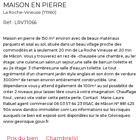
MAISON EN PIERRE
La Roche-Vineuse (71960)
Réf : LRV71066
Maison en pierre de 150 m² environ avec de beaux matériaux
parquets et sisal au sol, située dans un beau village proche des
commodités et à seulement 20 mn de La Roche Vineuse et 20 mn
de Mâcon. Vous y trouverez en rez-de -chaussée une chambre, au 1er
étage: une cuisine,un salon,un sejour,une salle de bain,un toilette et
au 2e étage: 3 chambres,une salle d'eau,un toilette. Le tout
agrémenté d'un charmant jardin style anglais et son écrin de verdure
3000m² de terrain environ entièrement constructible. Une
dépendance vous y attend également de 100m² au sol possibilité de
créer 2 niveaux pour laisser libre cours à votre imagination. Chauffage
fioul , venez vite visiter cette petite perle. Contact : Marie-Laure
Rabuel agent commercial 06 03 57 64 23 RSAC de Mâcon N° 881 425
904 www.dandco-immobilier.com Les informations sur les risques
auxquels ce bien est exposé sont disponibles sur le site Géorisques:
Prix du bien
Chambre(s)