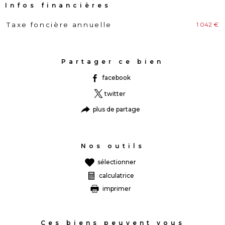
Infos financières
1 042 €
Taxe foncière annuelle
Caractéristiques
Valeurs
Partager ce bien
facebook
twitter
plus de partage
Nos outils
sélectionner
calculatrice
imprimer
Ces biens peuvent vous