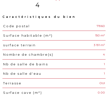
4
Caractéristiques du bien
71960
Code postal
Caractéristiques
Valeurs
150 m²
Surface habitable (m²)
3 191 m²
surface terrain
4
Nombre de chambre(s)
1
Nb de salle de bains
1
Nb de salle d'eau
OUI
Terrasse
0.00
Surface cave (m²)