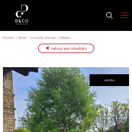
Accueil
Vente
La roche vineuse
Maison
retour aux résultats
vendu