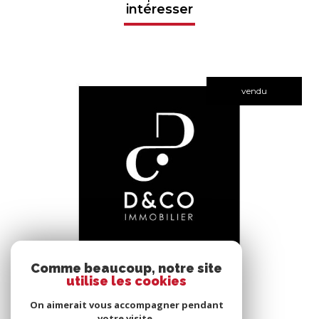
intéresser
vendu
voir le bien
Comme beaucoup, notre site
utilise les cookies
Bâgé-le-Châtel (01380)
*****
On aimerait vous accompagner pendant
145 m²
-
votre visite.