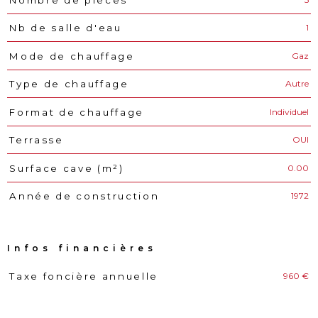
1
Nb de salle d'eau
Gaz
Mode de chauffage
Autre
Type de chauffage
Individuel
Format de chauffage
OUI
Terrasse
0.00
Surface cave (m²)
1972
Année de construction
Infos financières
960 €
Taxe foncière annuelle
Caractéristiques
Valeurs