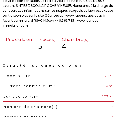
de ville à condensation. Je reste à votre écoute au 06.88.88.55.61
Laurent SINTES D&CO, LA ROCHE VINEUSE. Honoraires à la charge du
vendeur. Les informations sur les risques auxquels ce bien est exposé
sont disponibles sur le site Géorisques : www. georisques.gouv.fr.
Agent commercial RSAC Mâcon 449.566.785 - www.dandco-
Prix du bien
Pièce(s)
Chambre(s)
5
4
Caractéristiques du bien
71960
Code postal
Caractéristiques
Valeurs
113 m²
Surface habitable (m²)
1 113 m²
surface terrain
4
Nombre de chambre(s)
5
Nombre de pièces