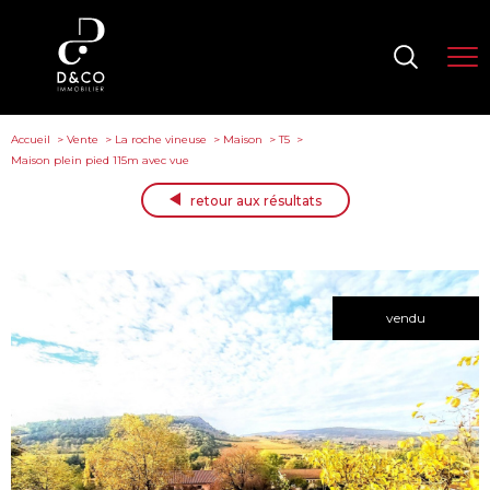
Accueil
Vente
La roche vineuse
Maison
T5
Maison plein pied 115m avec vue
retour aux résultats
vendu