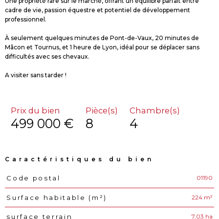
Une propriété rare sur le marché, offrant un équilibre parfait entre
cadre de vie, passion équestre et potentiel de développement
professionnel.
À seulement quelques minutes de Pont-de-Vaux, 20 minutes de
Mâcon et Tournus, et 1 heure de Lyon, idéal pour se déplacer sans
difficultés avec ses chevaux.
A visiter sans tarder !
Prix du bien
Pièce(s)
Chambre(s)
499 000 €
8
4
Caractéristiques du bien
01190
Code postal
Caractéristiques
Valeurs
224 m²
Surface habitable (m²)
7,03 ha
surface terrain