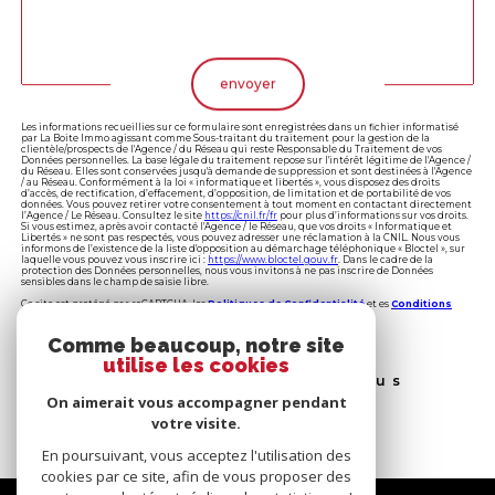
Validation
envoyer
Les informations recueillies sur ce formulaire sont enregistrées dans un fichier informatisé
par La Boite Immo agissant comme Sous-traitant du traitement pour la gestion de la
clientèle/prospects de l'Agence / du Réseau qui reste Responsable du Traitement de vos
Données personnelles. La base légale du traitement repose sur l'intérêt légitime de l'Agence /
du Réseau. Elles sont conservées jusqu'à demande de suppression et sont destinées à l'Agence
/ au Réseau. Conformément à la loi « informatique et libertés », vous disposez des droits
d’accès, de rectification, d’effacement, d’opposition, de limitation et de portabilité de vos
données. Vous pouvez retirer votre consentement à tout moment en contactant directement
l’Agence / Le Réseau. Consultez le site
https://cnil.fr/fr
pour plus d’informations sur vos droits.
Si vous estimez, après avoir contacté l'Agence / le Réseau, que vos droits « Informatique et
Libertés » ne sont pas respectés, vous pouvez adresser une réclamation à la CNIL. Nous vous
informons de l’existence de la liste d'opposition au démarchage téléphonique « Bloctel », sur
laquelle vous pouvez vous inscrire ici :
https://www.bloctel.gouv.fr
. Dans le cadre de la
protection des Données personnelles, nous vous invitons à ne pas inscrire de Données
sensibles dans le champ de saisie libre.
Ce site est protégé par reCAPTCHA, les
Politiques de Confidentialité
et es
Conditions
d'utilisation
de Google s'appliquent.
Comme beaucoup, notre site
utilise les cookies
Ces biens peuvent vous
intéresser
On aimerait vous accompagner pendant
votre visite.
En poursuivant, vous acceptez l'utilisation des
cookies par ce site, afin de vous proposer des