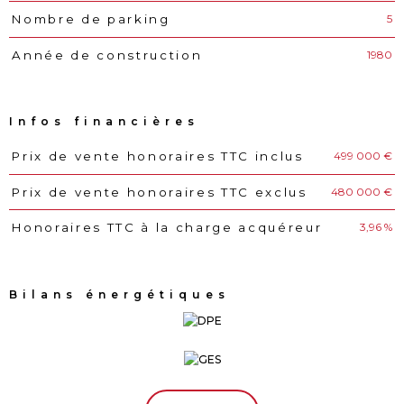
5
Nombre de parking
1980
Année de construction
Infos financières
499 000 €
Prix de vente honoraires TTC inclus
Caractéristiques
Valeurs
480 000 €
Prix de vente honoraires TTC exclus
3,96 %
Honoraires TTC à la charge acquéreur
Bilans énergétiques