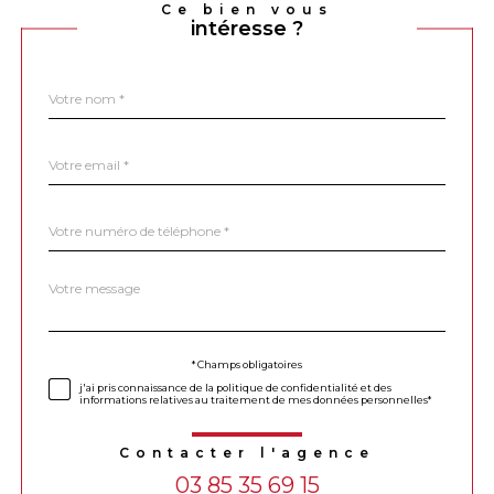
Ce bien vous
intéresse ?
Nom
Fieldset
*
par
défaut
email
*
Téléphone
*
Message
Fieldset
*
par
défaut
Validation
* Champs obligatoires
j'ai pris connaissance de la politique de confidentialité et des
informations relatives au traitement de mes données personnelles*
Contacter l'agence
03 85 35 69 15