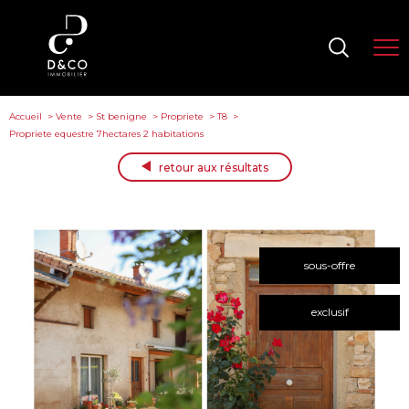
Accueil
Vente
St benigne
Propriete
T8
Propriete equestre 7hectares 2 habitations
retour aux résultats
sous-offre
exclusif