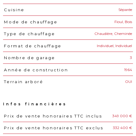
Séparée
Cuisine
Fioul, Bois
Mode de chauffage
Chaudière, Cheminée
Type de chauffage
Individuel, Individuel
Format de chauffage
3
Nombre de garage
1964
Année de construction
OUI
Terrain arboré
Infos financières
349 000 €
Prix de vente honoraires TTC inclus
Caractéristiques
Valeurs
332 400 €
Prix de vente honoraires TTC exclus