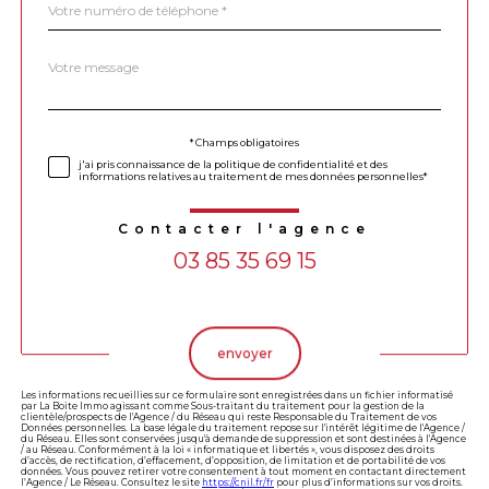
*
Message
Fieldset
*
par
défaut
Validation
* Champs obligatoires
j'ai pris connaissance de la politique de confidentialité et des
informations relatives au traitement de mes données personnelles*
Contacter l'agence
03 85 35 69 15
Validation
envoyer
Les informations recueillies sur ce formulaire sont enregistrées dans un fichier informatisé
par La Boite Immo agissant comme Sous-traitant du traitement pour la gestion de la
clientèle/prospects de l'Agence / du Réseau qui reste Responsable du Traitement de vos
Données personnelles. La base légale du traitement repose sur l'intérêt légitime de l'Agence /
du Réseau. Elles sont conservées jusqu'à demande de suppression et sont destinées à l'Agence
/ au Réseau. Conformément à la loi « informatique et libertés », vous disposez des droits
d’accès, de rectification, d’effacement, d’opposition, de limitation et de portabilité de vos
données. Vous pouvez retirer votre consentement à tout moment en contactant directement
l’Agence / Le Réseau. Consultez le site
https://cnil.fr/fr
pour plus d’informations sur vos droits.