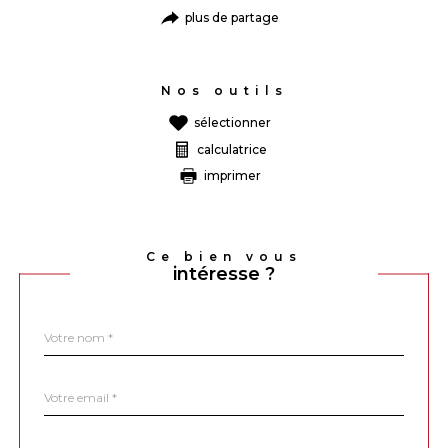
plus de partage
Nos outils
sélectionner
calculatrice
imprimer
Ce bien vous
intéresse ?
Nom
Fieldset
*
par
défaut
email
*
Téléphone