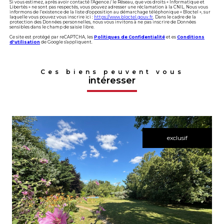
Si vous estimez, après avoir contacté l'Agence / le Réseau, que vos droits « Informatique et
Libertés » ne sont pas respectés, vous pouvez adresser une réclamation à la CNIL. Nous vous
informons de l’existence de la liste d'opposition au démarchage téléphonique « Bloctel », sur
laquelle vous pouvez vous inscrire ici :
https://www.bloctel.gouv.fr
. Dans le cadre de la
protection des Données personnelles, nous vous invitons à ne pas inscrire de Données
sensibles dans le champ de saisie libre.
Ce site est protégé par reCAPTCHA, les
Politiques de Confidentialité
et es
Conditions
d'utilisation
de Google s'appliquent.
Ces biens peuvent vous
intéresser
exclusif
voir le bien