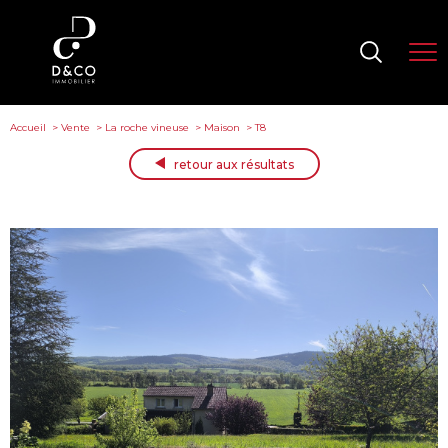
Accueil
Vente
La roche vineuse
Maison
T8
retour aux résultats