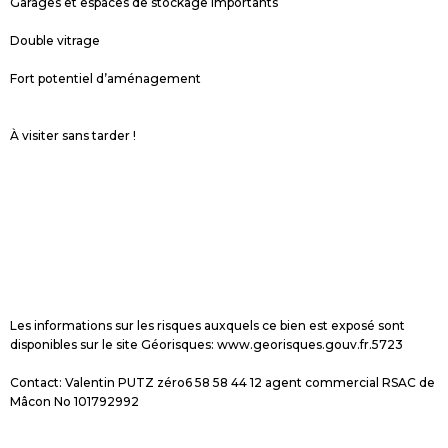
Garages et espaces de stockage importants
Double vitrage
Fort potentiel d’aménagement
À visiter sans tarder !
Les informations sur les risques auxquels ce bien est exposé sont
disponibles sur le site Géorisques: www.georisques.gouv.fr.5723
Contact: Valentin PUTZ zéro6 58 58 44 12 agent commercial RSAC de
Mâcon No 101792992