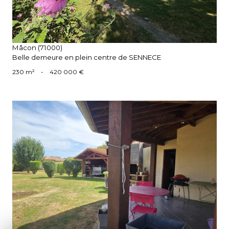
Mâcon (71000)
Belle demeure en plein centre de SENNECE
230 m²
-
420 000 €
voir le bien