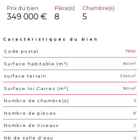
Prix du bien
Pièce(s)
Chambre(s)
349 000 €
8
5
Caractéristiques du bien
71960
Code postal
Caractéristiques
Valeurs
180 m²
Surface habitable (m²)
3 545 m²
surface terrain
180 m²
Surface loi Carrez (m²)
5
Nombre de chambre(s)
8
Nombre de pièces
2
Nombre de niveaux
4
Nb de salle d'eau