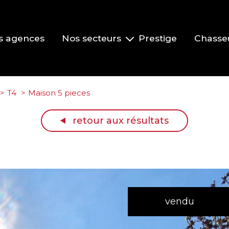
s agences
Nos secteurs
Prestige
Chasse
Pont-de-Veyle et environs
Vonnas et environs
T4
Maison 5 pieces
Replonges et environs
retour aux résultats
La Roche-Vineuse et le Clusinois
Mâcon
vendu