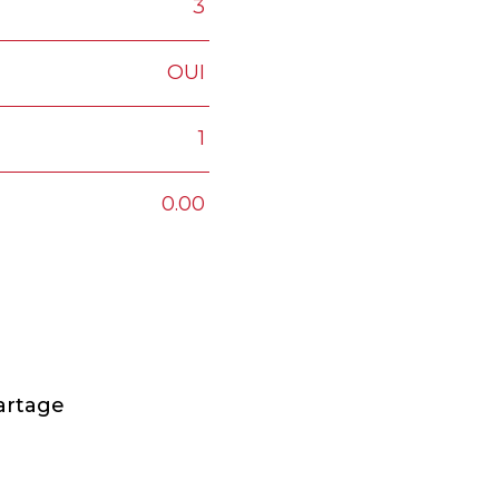
3
OUI
1
0.00
artage