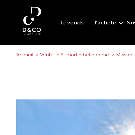
Je vends
J'achète
No
Nos biens à la vente
Nos biens vendus
Accueil
Vente
St martin belle roche
Maison