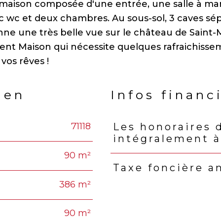
 maison composée d'une entrée, une salle à ma
ec wc et deux chambres. Au sous-sol, 3 caves sé
onne une très belle vue sur le château de Saint-
ent Maison qui nécessite quelques rafraichiss
ien
Infos financ
71118
Les honoraires 
Caractéristiques
Valeu
intégralement à
90 m²
Taxe foncière a
386 m²
90 m²