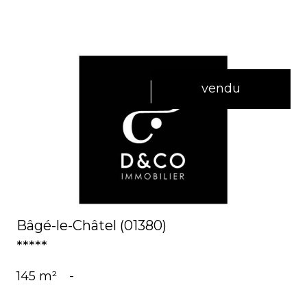
vendu
voir le bien
Bâgé-le-Châtel (01380)
*****
145 m²
-