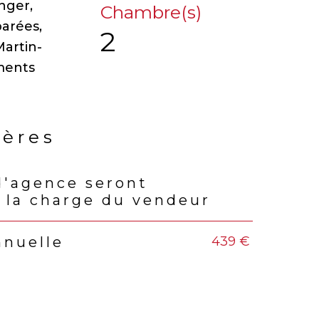
nger,
Chambre(s)
parées,
2
Martin-
ements
ières
d'agence seront
rs
 la charge du vendeur
439 €
nnuelle