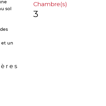
'une
Chambre(s)
au sol
3
 des
 et un
ières
rs