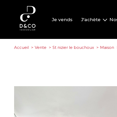
Je vends
J'achète
No
Nos biens à la vente
Nos biens vendus
Accueil
Vente
St nizier le bouchoux
Maison