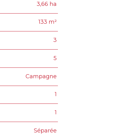
3,66 ha
133 m²
3
5
Campagne
1
1
Séparée