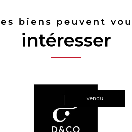
es biens peuvent vo
intéresser
vendu
voir le bien