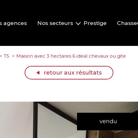
s agences
Nos secteurs
Prestige
Chasse
Pont-de-Veyle et environs
Vonnas et environs
T5
Maison avec 3 hectares 6 ideal chevaux ou gite
Replonges et environs
retour aux résultats
La Roche-Vineuse et le Clusinois
Mâcon
vendu