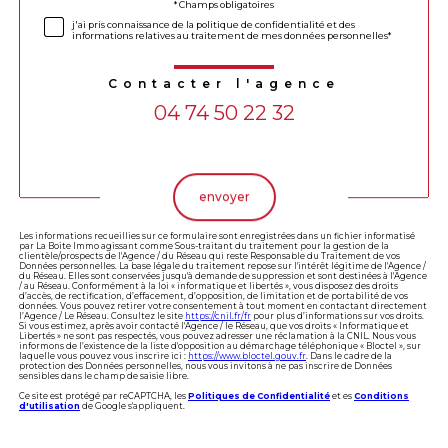
Validation
* Champs obligatoires
j'ai pris connaissance de la politique de confidentialité et des
informations relatives au traitement de mes données personnelles*
Contacter l'agence
04 74 50 22 32
Validation
envoyer
Les informations recueillies sur ce formulaire sont enregistrées dans un fichier informatisé
par La Boite Immo agissant comme Sous-traitant du traitement pour la gestion de la
clientèle/prospects de l'Agence / du Réseau qui reste Responsable du Traitement de vos
Données personnelles. La base légale du traitement repose sur l'intérêt légitime de l'Agence /
du Réseau. Elles sont conservées jusqu'à demande de suppression et sont destinées à l'Agence
/ au Réseau. Conformément à la loi « informatique et libertés », vous disposez des droits
d’accès, de rectification, d’effacement, d’opposition, de limitation et de portabilité de vos
données. Vous pouvez retirer votre consentement à tout moment en contactant directement
l’Agence / Le Réseau. Consultez le site
https://cnil.fr/fr
pour plus d’informations sur vos droits.
Si vous estimez, après avoir contacté l'Agence / le Réseau, que vos droits « Informatique et
Libertés » ne sont pas respectés, vous pouvez adresser une réclamation à la CNIL. Nous vous
informons de l’existence de la liste d'opposition au démarchage téléphonique « Bloctel », sur
laquelle vous pouvez vous inscrire ici :
https://www.bloctel.gouv.fr
. Dans le cadre de la
protection des Données personnelles, nous vous invitons à ne pas inscrire de Données
sensibles dans le champ de saisie libre.
Ce site est protégé par reCAPTCHA, les
Politiques de Confidentialité
et es
Conditions
d'utilisation
de Google s'appliquent.