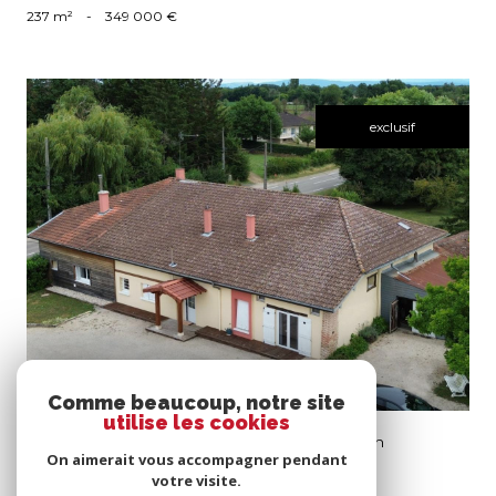
237 m²
-
349 000 €
exclusif
voir le bien
Comme beaucoup, notre site
utilise les cookies
Confrançon (01310)
Ferme Rénovée avec caractère sur Grand Terrain
On aimerait vous accompagner pendant
220 m²
-
315 000 €
votre visite.