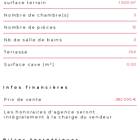
1 000 m²
surface terrain
5
Nombre de chambre(s)
12
Nombre de pièces
3
Nb de salle de bains
OUI
Terrasse
0.00
Surface cave (m²)
Infos financières
282 000 €
Prix de vente
Caractéristiques
Valeurs
Les honoraires d'agence seront
intégralement à la charge du vendeur
Bilans énergétiques