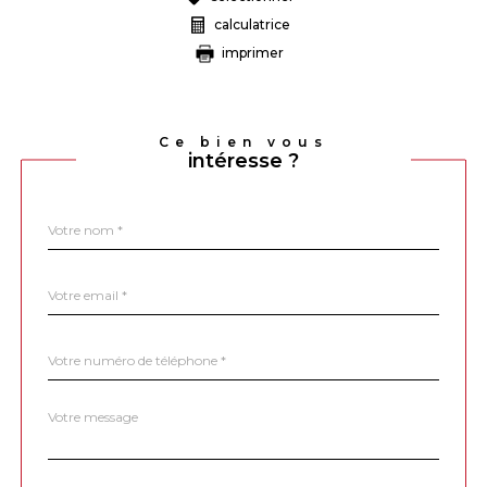
calculatrice
imprimer
Ce bien vous
intéresse ?
Nom
Fieldset
*
par
défaut
email
*
Téléphone
*
Message
Fieldset
*
par
défaut