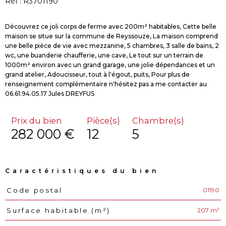
Réf : R3701190
Découvrez ce joli corps de ferme avec 200m² habitables, Cette belle
maison se situe sur la commune de Reyssouze, La maison comprend
une belle pièce de vie avec mezzanine, 5 chambres, 3 salle de bains, 2
wc, une buanderie chaufferie, une cave, Le tout sur un terrain de
1000m² environ avec un grand garage, une jolie dépendances et un
grand atelier, Adoucisseur, tout à l'égout, puits, Pour plus de
renseignement complémentaire n'hésitez pas a me contacter au
Prix du bien
Pièce(s)
Chambre(s)
282 000 €
12
5
Caractéristiques du bien
01190
Code postal
Caractéristiques
Valeurs
207 m²
Surface habitable (m²)