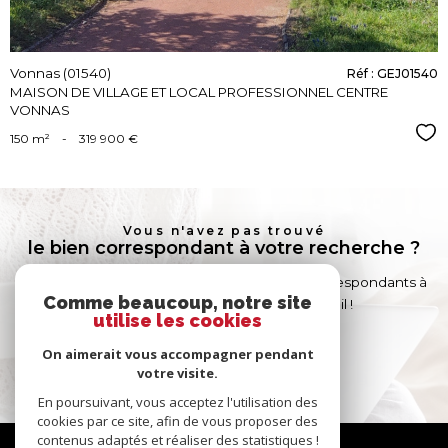
Vonnas (01540)
Réf : GEJ01540
MAISON DE VILLAGE ET LOCAL PROFESSIONNEL CENTRE
VONNAS
Sél
150 m²
-
319 900 €
Vous n'avez pas trouvé
le bien correspondant à votre recherche ?
Créer une alerte email et recevez les biens correspondants à
Comme beaucoup, notre site
votre recherche dans votre boîte mail !
utilise les cookies
On aimerait vous accompagner pendant
créer l'alerte
votre visite.
En poursuivant, vous acceptez l'utilisation des
cookies par ce site, afin de vous proposer des
contenus adaptés et réaliser des statistiques !
Nous