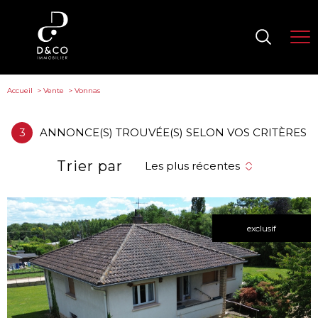
Accueil
Vente
Vonnas
3
ANNONCE(S) TROUVÉE(S) SELON VOS CRITÈRES
Trier par
Les plus récentes
exclusif
voir le