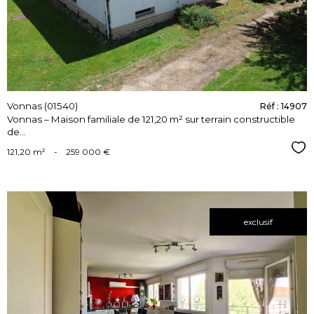
bien
Vonnas (01540)
Réf : 14907
Vonnas – Maison familiale de 121,20 m² sur terrain constructible
de...
Sél
121,20 m²
-
259 000 €
exclusif
voir le
bien