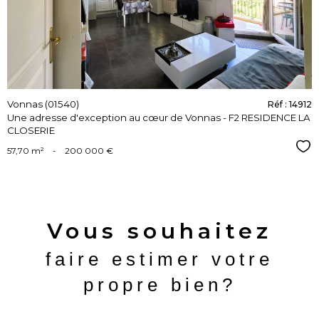
Vonnas (01540)
Réf : 14912
Une adresse d'exception au cœur de Vonnas - F2 RESIDENCE LA
CLOSERIE
Sél
57,70 m²
-
200 000 €
Vous souhaitez
faire estimer votre
propre bien?