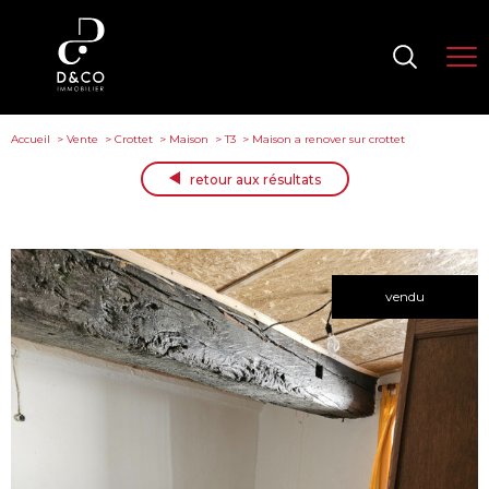
Accueil
Vente
Crottet
Maison
T3
Maison a renover sur crottet
retour aux résultats
vendu