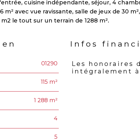
'entrée, cuisine indépendante, séjour, 4 chamb
26 m² avec vue ravissante, salle de jeux de 30 m²,
ien
Infos financ
01290
Les honoraires 
Caractéristiques
Valeu
intégralement à
115 m²
1 288 m²
4
5