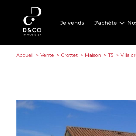
Je vends
J'achète
No
Nos biens à la vente
Nos biens vendus
Accueil
Vente
Crottet
Maison
T5
Villa c