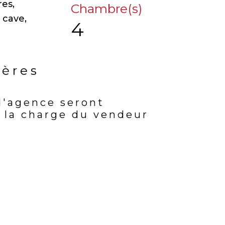
res,
Chambre(s)
 cave,
4
ières
d'agence seront
rs
 la charge du vendeur