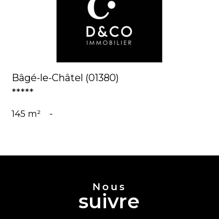
voir le bien
Bâgé-le-Châtel (01380)
*****
145 m²
-
Nous
suivre