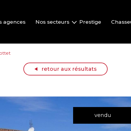
s agences
Nos secteurs
Prestige
Chasse
Pont-de-Veyle et environs
Vonnas et environs
rottet
Replonges et environs
retour aux résultats
La Roche-Vineuse et le Clusinois
Mâcon
vendu