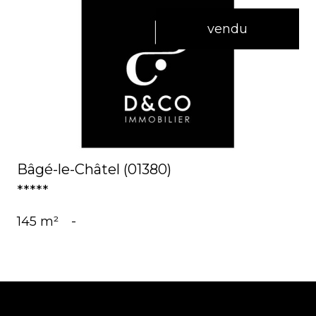
vendu
voir le bien
Bâgé-le-Châtel (01380)
*****
145 m²
-