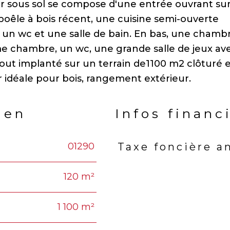
r sous sol se compose d'une entrée ouvrant sur 
êle à bois récent, une cuisine semi-ouverte
 un wc et une salle de bain. En bas, une chamb
e chambre, un wc, une grande salle de jeux av
 tout implanté sur un terrain de1100 m2 clôturé 
ien
Infos financ
01290
Taxe foncière a
Caractéristiques
Valeu
120 m²
1 100 m²