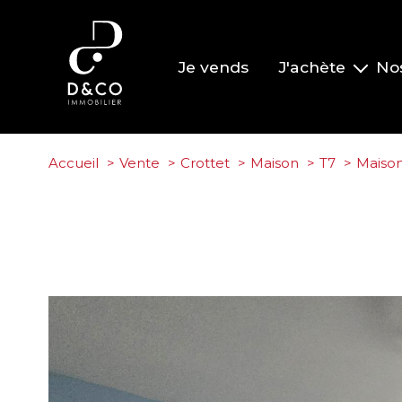
Je vends
J'achète
No
Nos biens à la vente
Nos biens vendus
Accueil
Vente
Crottet
Maison
T7
Maison