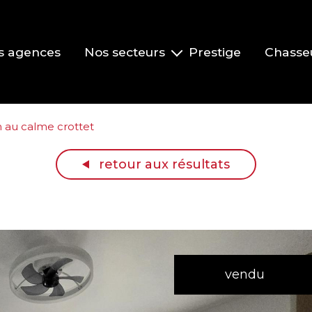
s agences
Nos secteurs
Prestige
Chasse
Pont-de-Veyle et environs
Vonnas et environs
 au calme crottet
Replonges et environs
retour aux résultats
La Roche-Vineuse et le Clusinois
Mâcon
vendu