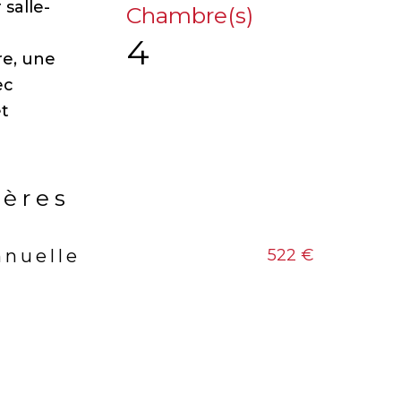
salle-
Chambre(s)
4
re, une
ec
et
ières
522 €
nnuelle
rs