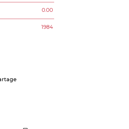
0.00
1984
artage