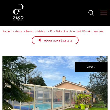
Accueil
Vente
Perrex
Maison
T5
Belle villa plain pied 115m 4 chambres
retour aux résultats
vendu