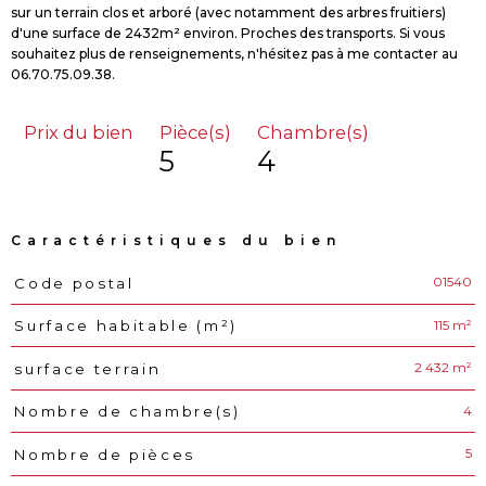
sur un terrain clos et arboré (avec notamment des arbres fruitiers)
d'une surface de 2432m² environ. Proches des transports. Si vous
souhaitez plus de renseignements, n'hésitez pas à me contacter au
Prix du bien
Pièce(s)
Chambre(s)
5
4
Caractéristiques du bien
01540
Code postal
Caractéristiques
Valeurs
115 m²
Surface habitable (m²)
2 432 m²
surface terrain
4
Nombre de chambre(s)
5
Nombre de pièces