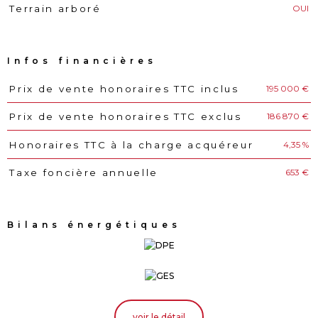
OUI
Terrain arboré
Infos financières
195 000 €
Prix de vente honoraires TTC inclus
Caractéristiques
Valeurs
186 870 €
Prix de vente honoraires TTC exclus
4,35 %
Honoraires TTC à la charge acquéreur
653 €
Taxe foncière annuelle
Bilans énergétiques
voir le détail