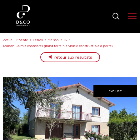
Accueil
Vente
Perrex
Maison
T5
Maison 120m 3 chambres grand terrain divisible constructible a perrex
retour aux résultats
exclusif