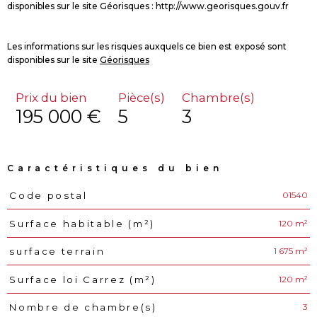
disponibles sur le site Géorisques : http://www.georisques.gouv.fr
Les informations sur les risques auxquels ce bien est exposé sont
disponibles sur le site
Géorisques
Prix du bien
Pièce(s)
Chambre(s)
195 000 €
5
3
Caractéristiques du bien
01540
Code postal
Caractéristiques
Valeurs
120 m²
Surface habitable (m²)
1 675 m²
surface terrain
120 m²
Surface loi Carrez (m²)
3
Nombre de chambre(s)