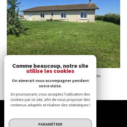
voir le bien
Comme beaucoup, notre site
utilise les cookies
Perrex (01540)
MAISON PLAIN PIED PERREX 1700 M2 DE TERRAIN
On aimerait vous accompagner pendant
119 m²
-
231 000 €
votre visite.
En poursuivant, vous acceptez l'utilisation des
cookies par ce site, afin de vous proposer des
contenus adaptés et réaliser des statistiques !
Nous
suivre
PARAMÉTRER