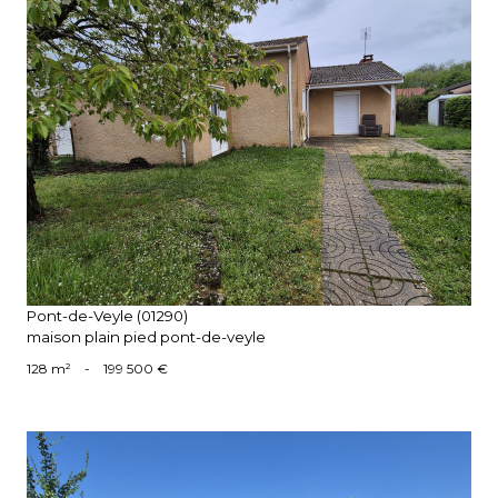
voir le bien
Pont-de-Veyle (01290)
maison plain pied pont-de-veyle
128 m²
-
199 500 €