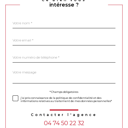
intéresse ?
Nom
Fieldset
*
par
défaut
email
*
Téléphone
*
Message
Fieldset
*
par
défaut
Validation
* Champs obligatoires
j'ai pris connaissance de la politique de confidentialité et des
informations relatives au traitement de mes données personnelles*
Contacter l'agence
04 74 50 22 32