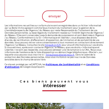
Validation
envoyer
Les informations recueillies sur ce formulaire sont enregistrées dans un fichier informatisé
par La Boite Immo agissant comme Sous-traitant du traitement pour la gestion de la
clientèle/prospects de l'Agence / du Réseau qui reste Responsable du Traitement de vos
Données personnelles. La base légale du traitement repose sur l'intérêt légitime de l'Agence /
du Réseau. Elles sont conservées jusqu'à demande de suppression et sont destinées à l'Agence
/ au Réseau. Conformément à la loi « informatique et libertés », vous disposez des droits
d’accès, de rectification, d’effacement, d’opposition, de limitation et de portabilité de vos
données. Vous pouvez retirer votre consentement à tout moment en contactant directement
l’Agence / Le Réseau. Consultez le site
https://cnil.fr/fr
pour plus d’informations sur vos droits.
Si vous estimez, après avoir contacté l'Agence / le Réseau, que vos droits « Informatique et
Libertés » ne sont pas respectés, vous pouvez adresser une réclamation à la CNIL. Nous vous
informons de l’existence de la liste d'opposition au démarchage téléphonique « Bloctel », sur
laquelle vous pouvez vous inscrire ici :
https://www.bloctel.gouv.fr
. Dans le cadre de la
protection des Données personnelles, nous vous invitons à ne pas inscrire de Données
sensibles dans le champ de saisie libre.
Ce site est protégé par reCAPTCHA, les
Politiques de Confidentialité
et es
Conditions
d'utilisation
de Google s'appliquent.
Ces biens peuvent vous
intéresser