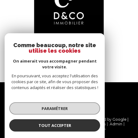
voir le bien
Comme beaucoup, notre site
utilise les cookies
Bâgé-le-Châtel (01380)
*****
On aimerait vous accompagner pendant
145 m²
-
votre visite.
En poursuivant, vous acceptez l'utilisation des
cookies par ce site, afin de vous proposer des
contenus adaptés et réaliser des statistiques !
Nous
suivre
PARAMÉTRER
© 2026 | Tous droits réservés | Traduction powered by Google |
Nos honoraires
Plan du site
Mentions légales
Admin
TOUT ACCEPTER
Partenaires
Politique RGPD
Cookies