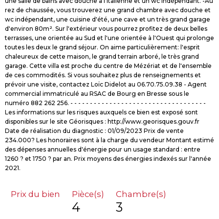
une salle de bains avec douche à l'italienne et un wc indépendant. -Au
rez de chaussée, vous trouverez une grand chambre avec douche et
wc indépendant, une cuisine d'été, une cave et un très grand garage
d'environ 80m². Sur l'extérieur vous pourrez profitez de deux belles
terrasses, une orientée au Sud et l'une orientée à l'Ouest qui prolonge
toutes les deux le grand séjour. On aime particulièrement: l'esprit
chaleureux de cette maison, le grand terrain arboré, le très grand
garage. Cette villa est proche du centre de Mézériat et de l'ensemble
de ces commodités. Si vous souhaitez plus de renseignements et
prévoir une visite, contactez Loïc Didelot au 06.70.75.09.38 - Agent
commercial immatriculé au RSAC de Bourg en Bresse sous le
numéro 882 262 256. - - - - - - - - - - - - - - - - - - - - - - - - - - - - - - - - - - -
Les informations sur les risques auxquels ce bien est exposé sont
disponibles sur le site Géorisques : http://www.georisques.gouv.fr
Date de réalisation du diagnostic : 01/09/2023 Prix de vente
234.000? Les honoraires sont à la charge du vendeur Montant estimé
des dépenses annuelles d'énergie pour un usage standard : entre
1260 ? et 1750 ? par an. Prix moyens des énergies indexés sur l'année
Prix du bien
Pièce(s)
Chambre(s)
4
3