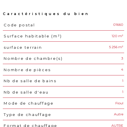
Caractéristiques du bien
01660
Code postal
Caractéristiques
Valeurs
120 m²
Surface habitable (m²)
5 256 m²
surface terrain
3
Nombre de chambre(s)
4
Nombre de pièces
1
Nb de salle de bains
1
Nb de salle d'eau
Fioul
Mode de chauffage
Autre
Type de chauffage
AUTRE
Format de chauffage